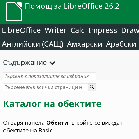
Помощ за LibreOffice 26.2
LibreOffice
Writer
Calc
Impress
Dra
Английски (САЩ)
Амхарски
Арабски
Съдържание
Каталог на обектите
Отваря панела
Обекти
, в който се виждат
обектите на Basic.