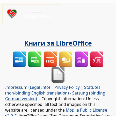
Моля,
подкрепете ни!
Книги за LibreOffice
Impressum (Legal Info)
|
Privacy Policy
|
Statutes
(non-binding English translation)
-
Satzung (binding
German version)
| Copyright information: Unless
otherwise specified, all text and images on this
website are licensed under the
Mozilla Public License
v2.0
. “LibreOffice” and “The Document Foundation” are