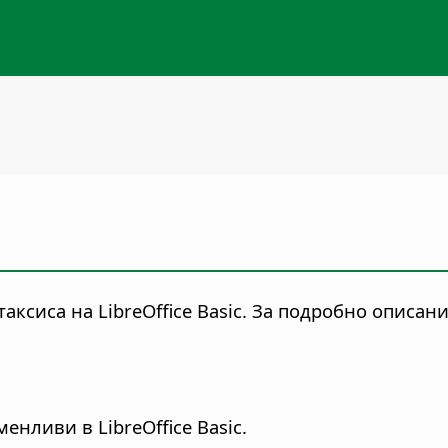
аксиса на LibreOffice Basic. За подробно описа
енливи в LibreOffice Basic.