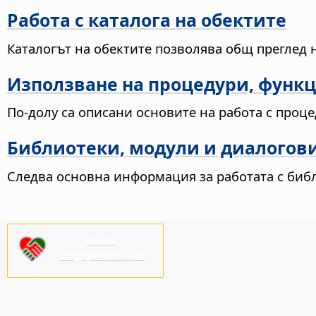
Работа с каталога на обектите
Каталогът на обектите позволява общ преглед на
Използване на процедури, функц
По-долу са описани основите на работа с процед
Библиотеки, модули и диалогов
Следва основна информация за работата с библи
Моля,
подкрепете ни!