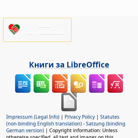
Моля,
подкрепете ни!
Книги за LibreOffice
Impressum (Legal Info)
|
Privacy Policy
|
Statutes
(non-binding English translation)
-
Satzung (binding
German version)
| Copyright information: Unless
otherwise specified, all text and images on this