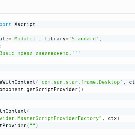
port
 Xscript

ule
=
'Module1'
,
 library
=
'Standard'
,
:
Basic преди извикването.'''
eWithContext
(
'com.sun.star.frame.Desktop'
,
 ct
omponent
.
getScriptProvider
(
)
thContext
(
vider.MasterScriptProviderFactory"
,
 ctx
)
tProvider
(
""
)