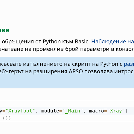
ове
 обръщения от Python към Basic.
Наблюдение на
печатване на променлив брой параметри в конзо
късвате изпълнението на скрипт на Python с
раз
Дебъгерът на разширения APSO позволява интрос
y
=
"XrayTool"
,
 module
=
"_Main"
,
 macro
=
"Xray"
)
(
)
)