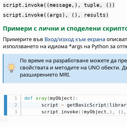
script.invoke((message,), tuple, ())
script.invoke((args), (), results)
Примери с лични и споделени скрипт
Примерите във
Вход/изход към екрана
описват
използването на идиома *args на Python за от
По време на разработване можете да пре
свойствата и методите на UNO обекти. 
разширението MRI.
def
xray
(
myObject
)
:
	  script 
=
 getBasicScript
(
librar
	  script
.
invoke
(
(
myObject
,
)
,
(
)
,