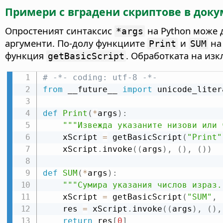
Примери с вградени скриптове в док
Опростеният синтаксис
на Python може д
*args
аргументи. По-долу функциите
и
на 
Print
SUM
функция
. Обработката на изк
getBasicScript
# -*- coding: utf-8 -*-
from
 __future__ 
import
 unicode_litera
def
Print
(
*
args
)
:
"""Извежда указаните низови или 
    xScript 
=
 getBasicScript
(
"Print"
    xScript
.
invoke
(
(
args
)
,
(
)
,
(
)
)
def
SUM
(
*
args
)
:
"""Сумира указания числов израз.
    xScript 
=
 getBasicScript
(
"SUM"
,
    res 
=
 xScript
.
invoke
(
(
args
)
,
(
)
,
return
 res
[
0
]