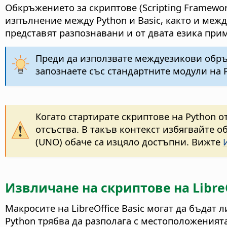
Обкръжението за скриптове (Scripting Framewo
изпълнение между Python и Basic, както и межд
представят разпознавани и от двата езика прим
Преди да използвате междуезикови обръщ
запознаете със стандартните модули на P
Когато стартирате скриптове на Python от
отсъства. В такъв контекст избягвайте об
(UNO) обаче са изцяло достъпни. Вижте
Извличане на скриптове на LibreO
Макросите на LibreOffice Basic могат да бъдат
Python трябва да разполага с местоположеният