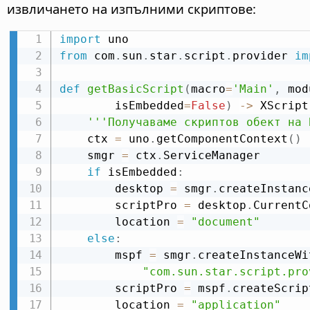
извличането на изпълними скриптове:
import
from
 com
.
sun
.
star
.
script
.
provider 
im
def
getBasicScript
(
macro
=
'Main'
,
 mod
        isEmbedded
=
False
)
-
>
 XScript
'''Получаваме скриптов обект на 
    ctx 
=
 uno
.
getComponentContext
(
)
    smgr 
=
 ctx
.
ServiceManager

if
 isEmbedded
:
        desktop 
=
 smgr
.
createInstanc
        scriptPro 
=
 desktop
.
CurrentC
        location 
=
"document"
else
:
        mspf 
=
 smgr
.
createInstanceWi
"com.sun.star.script.pro
        scriptPro 
=
 mspf
.
createScrip
        location 
=
"application"