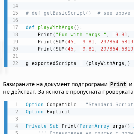
# def getBasicScript()  # see above
def
playWithArgs
(
)
:
    Print
(
"Fun with *args "
,
-
9.81
,
    Print
(
SUM
(
45
,
-
9.81
,
297864.6819
    Print
(
SUM
(
45
,
-
9.81
,
297864.6819
g_exportedScripts 
=
(
playWithArgs
,
)
Базираните на документ подпрограми
и
Print
не действат. За яснота е пропусната проверката
Option
 Compatible 
' "Standard.Script
Option
 Explicit

Private
Sub
 Print
(
ParamArray
 args
(
)
''' Отпечатване на списък с пром