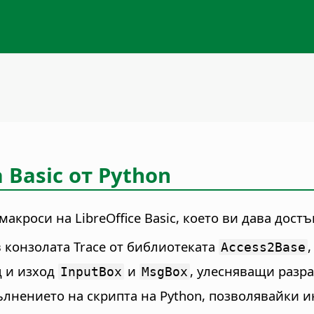
Basic от Python
макроси на LibreOffice Basic, което ви дава дос
в конзолата Trace от библиотеката
,
Access2Base
д и изход
и
, улесняващи разра
InputBox
MsgBox
пълнението на скрипта на Python, позволявайки 