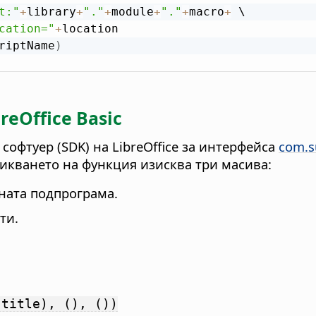
t:"
+
library
+
"."
+
module
+
"."
+
macro
+
 \

cation="
+
location

riptName
)
eOffice Basic
софтуер (SDK) на LibreOffice за интерфейса
com.su
кването на функция изисква три масива:
ната подпрограма.
ти.
,title), (), ())