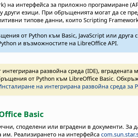
rk) на интерфейса за приложно програмиране (AP
у други езици. При обръщенията могат да се пред
итивни типове данни, които Scripting Framework
ения от Python към Basic, JavaScript или друга
ython и възможностите на LibreOffice API.
 интегрирана развойна среда (IDE), вградената м
ръщения от Python към LibreOffice Basic. Обкръж
Инсталиране на интегрирана развойна среда за P
ffice Basic
 лични, споделени или вградени в документи. За 
а им. Реализирането на интерфейса
com.sun.star.s