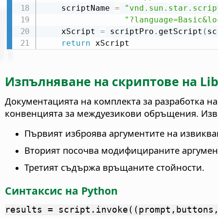
    scriptName 
=
"vnd.sun.star.scrip
"?language=Basic&lo
    xScript 
=
 scriptPro
.
getScript
(
sc
return
 xScript
Изпълняване на скриптове на Libr
Документацията на комплекта за разработка на 
конвенцията за междуезикови обръщения. Изви
Първият изброява аргументите на извиква
Вторият посочва модифицираните аргумен
Третият съдържа връщаните стойности.
Синтаксис на Python
results = script.invoke((prompt,buttons