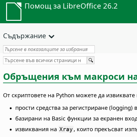
Помощ за LibreOffice 26.2
Съдържание
Обръщения към макроси на 
От скриптовете на Python можете да извиквате 
прости средства за регистриране (logging) 
базирани на Basic функции за екранен вхо
извиквания на
, които прекъсват из
Xray