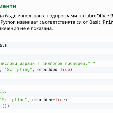
ументи
а бъде използван с подпрограми на LibreOffice 
Python извикват съответствията си от Basic
Pri
лючения не е показана.
ls

числови изрази в диалогов прозорец."""
,
"Scripting"
,
 embedded
=
True
)
"""
"Scripting"
,
 embedded
=
True
)
(
)
)