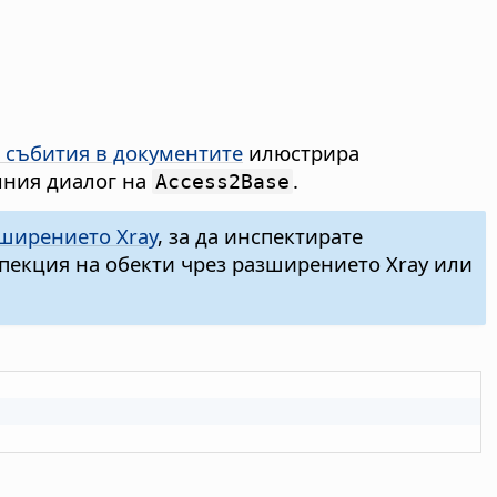
 събития в документите
илюстрира
лния диалог на
.
Access2Base
ширението Xray
, за да инспектирате
пекция на обекти чрез разширението Xray или