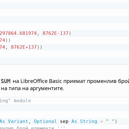
297864.681974
,
8762E-137
)
74
)
)
74
,
8762E+137
)
)
на LibreOffice Basic приемат променлив бр
SUM
 на типа на аргументите.
ing" module
As
Variant
,
Optional
 sep 
As
String
=
" "
)
енлив брой елементи '''