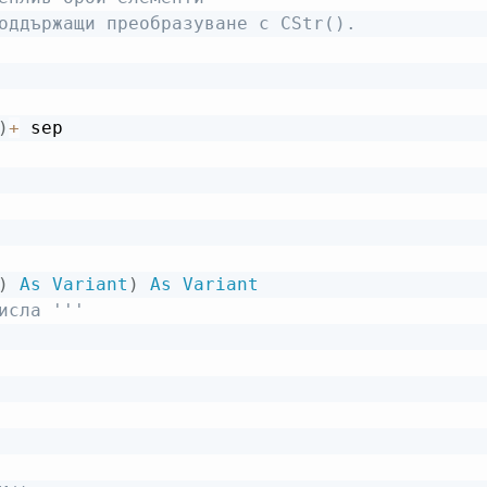
оддържащи преобразуване с CStr().
)
+
 sep

)
As
Variant
)
As
Variant
исла '''