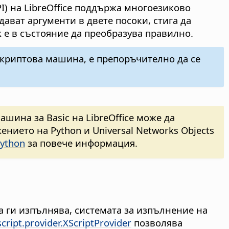
I) на LibreOffice поддържа многоезиково
ават аргументи в двете посоки, стига да
 е в състояние да преобразува правилно.
 скриптова машина, е препоръчително да се
ашина за Basic на LibreOffice може да
ението на Python и Universal Networks Objects
ython
за повече информация.
да ги изпълнява, системата за изпълнение на
cript.provider.XScriptProvider
позволява