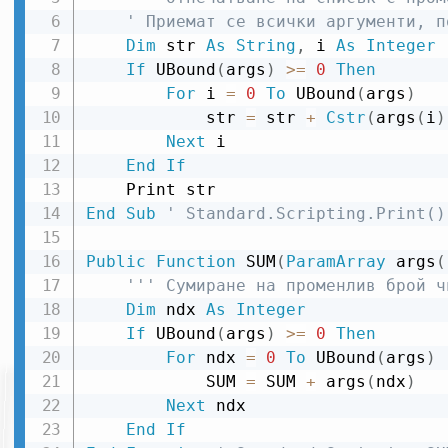
' Приемат се всички аргументи, п
Dim
 str 
As
String
,
 i 
As
Integer
If
 UBound
(
args
)
>
=
0
Then
For
 i 
=
0
To
 UBound
(
args
)
            str 
=
 str 
+
Cstr
(
args
(
i
)
Next
 i

End
If
End
Sub
' Standard.Scripting.Print()
Public
Function
 SUM
(
ParamArray
 args
(
''' Сумиране на променлив брой ч
Dim
 ndx 
As
Integer
If
 UBound
(
args
)
>
=
0
Then
For
 ndx 
=
0
To
 UBound
(
args
)
            SUM 
=
 SUM 
+
 args
(
ndx
)
Next
 ndx

End
If