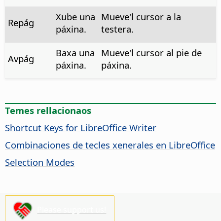
Xube una
Mueve'l cursor a la
Repág
páxina.
testera.
Baxa una
Mueve'l cursor al pie de
Avpág
páxina.
páxina.
Temes rellacionaos
Shortcut Keys for LibreOffice Writer
Combinaciones de tecles xenerales en LibreOffice
Selection Modes
Please support us!