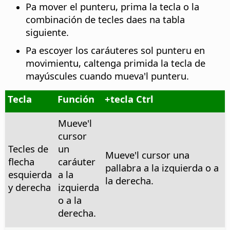
Pa mover el punteru, prima la tecla o la
combinación de tecles daes na tabla
siguiente.
Pa escoyer los caráuteres sol punteru en
movimientu, caltenga primida la tecla de
mayúscules cuando mueva'l punteru.
Tecla
Función
+
tecla Ctrl
Mueve'l
cursor
Tecles de
un
Mueve'l cursor una
flecha
caráuter
pallabra a la izquierda o a
esquierda
a la
la derecha.
y derecha
izquierda
o a la
derecha.