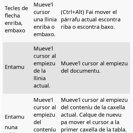
Mueve'l
Tecles de
cursor
(
Ctrl+Alt
) Fai mover el
flecha
una llinia
párrafu actual escontra
enriba,
enriba o
riba o escontra baxo.
embaxo
embaxo.
Mueve'l
cursor al
empiezu
Mueve'l cursor al empiezu
Entamu
de la
del documentu.
llinia
actual.
Mueve'l
Mueve'l cursor al empiezu
cursor al
del conteníu de la caxella
empiezu
actual. Calque de nuevu
Entamu
del
pa mover el cursor a la
nuna
conteníu
primer caxella de la tabla.