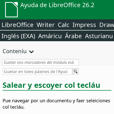
Ayuda de LibreOffice 26.2
LibreOffice
Writer
Calc
Impress
Dra
Inglés (EXA)
Amáricu
Árabe
Asturianu
Conteníu
Salear y escoyer col tecláu
Pue navegar por un documentu y faer seleiciones
col tecláu.