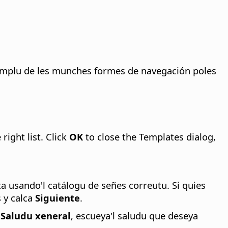
xemplu de les munches formes de navegación poles
 right list. Click
OK
to close the Templates dialog,
 usando'l catálogu de señes correutu. Si quies
s y calca
Siguiente
.
n
Saludu xeneral
, escueya'l saludu que deseya