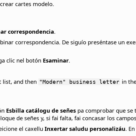
crear cartes modelo.
nar correspondencia
.
combinar correspondencia. De siguío preséntase un e
ga clic nel botón
Esaminar
.
t list, and then
in the
"Modern" business letter
tón
Esbilla catálogu de señes
pa comprobar que se ta
loque de señes y, si fai falta, fai concasar los campo
eicione el caxellu
Inxertar saludu personalizáu
. E