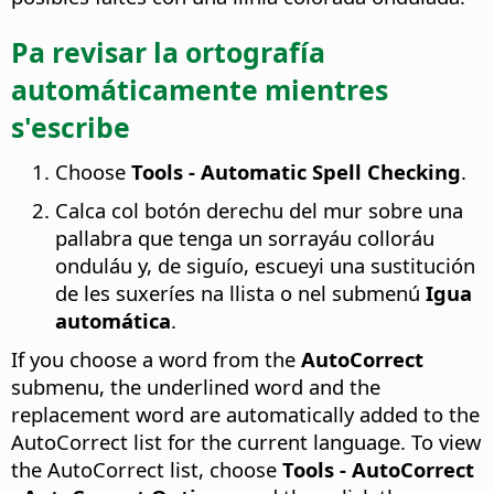
Pa revisar la ortografía
automáticamente mientres
s'escribe
Choose
Tools - Automatic Spell Checking
.
Calca col botón derechu del mur sobre una
pallabra que tenga un sorrayáu colloráu
onduláu y, de siguío, escueyi una sustitución
de les suxeríes na llista o nel submenú
Igua
automática
.
If you choose a word from the
AutoCorrect
submenu, the underlined word and the
replacement word are automatically added to the
AutoCorrect list for the current language. To view
the AutoCorrect list, choose
Tools - AutoCorrect