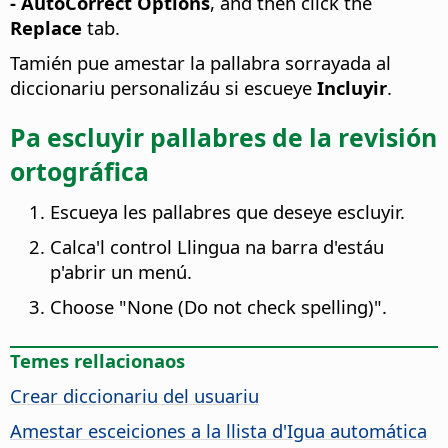
- AutoCorrect Options
, and then click the
Replace
tab.
Tamién pue amestar la pallabra sorrayada al
diccionariu personalizáu si escueye
Incluyir
.
Pa escluyir pallabres de la revisión
ortográfica
Escueya les pallabres que deseye escluyir.
Calca'l control Llingua na barra d'estáu
p'abrir un menú.
Choose "None (Do not check spelling)".
Temes rellacionaos
Crear diccionariu del usuariu
Amestar esceiciones a la llista d'Igua automática