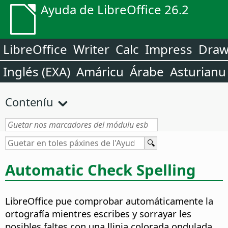
Ayuda de LibreOffice 26.2
LibreOffice
Writer
Calc
Impress
Dra
Inglés (EXA)
Amáricu
Árabe
Asturianu
Conteníu
Automatic Check Spelling
LibreOffice pue comprobar automáticamente la
ortografía mientres escribes y sorrayar les
posibles faltes con una llinia colorada ondulada.