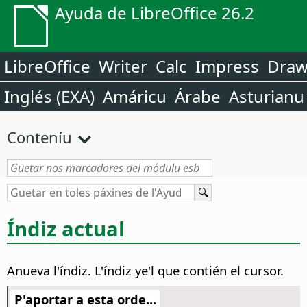
Ayuda de LibreOffice 26.2
LibreOffice
Writer
Calc
Impress
Dra
Inglés (EXA)
Amáricu
Árabe
Asturianu
Conteníu
Índiz actual
Anueva l'índiz.
L'índiz ye'l que contién el cursor.
P'aportar a esta orde...