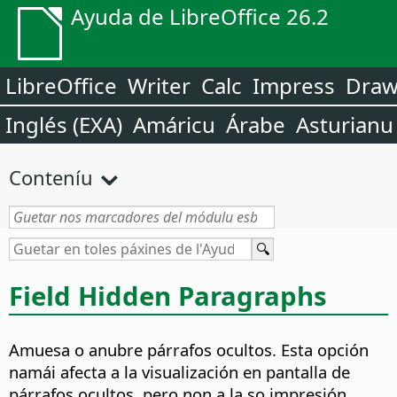
Ayuda de LibreOffice 26.2
LibreOffice
Writer
Calc
Impress
Dra
Inglés (EXA)
Amáricu
Árabe
Asturianu
Conteníu
Field Hidden Paragraphs
Amuesa o anubre párrafos ocultos.
Esta opción
namái afecta a la visualización en pantalla de
párrafos ocultos, pero non a la so impresión.