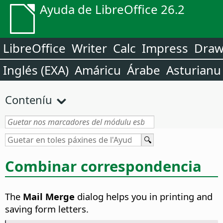
Ayuda de LibreOffice 26.2
LibreOffice
Writer
Calc
Impress
Dra
Inglés (EXA)
Amáricu
Árabe
Asturianu
Conteníu
Combinar correspondencia
The
Mail Merge
dialog helps you in printing and
saving form letters.