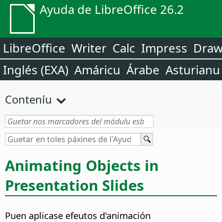
Ayuda de LibreOffice 26.2
LibreOffice
Writer
Calc
Impress
Dra
Inglés (EXA)
Amáricu
Árabe
Asturianu
Conteníu
Animating Objects in
Presentation Slides
Puen aplicase efeutos d'animación