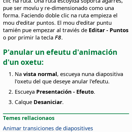
clic na ruta. Una ruta escoyida soporta agarres,
pue ser movíu y re-dimensionado como una
forma. Faciendo doble clic na ruta empieza el
mou d'editar puntos. El mou d'editar puntu
tamién pue empezar al traviés de
Editar - Puntos
o por primir la tecla
.
F8
P'anular un efeutu d'animación
d'un oxetu:
Na
vista normal
, escueya nuna diapositiva
l'oxetu del que deseye anular l'efeutu.
Escueya
Presentación - Efeuto
.
Calque
Desaniciar
.
Temes rellacionaos
Animar transiciones de diapositives