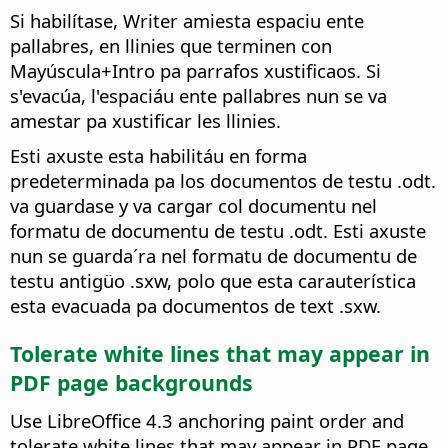
Si habilítase, Writer amiesta espaciu ente
pallabres, en llinies que terminen con
Mayúscula+Intro pa parrafos xustificaos. Si
s'evacúa, l'espaciáu ente pallabres nun se va
amestar pa xustificar les llinies.
Esti axuste esta habilitáu en forma
predeterminada pa los documentos de testu .odt.
va guardase y va cargar col documentu nel
formatu de documentu de testu .odt. Esti axuste
nun se guarda´ra nel formatu de documentu de
testu antigüo .sxw, polo que esta carauterística
esta evacuada pa documentos de text .sxw.
Tolerate white lines that may appear in
PDF page backgrounds
Use LibreOffice 4.3 anchoring paint order and
tolerate white lines that may appear in PDF page