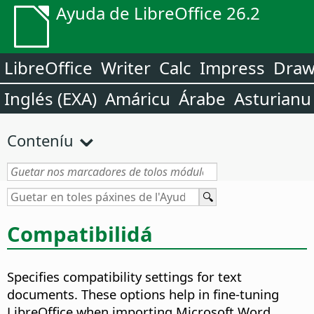
Ayuda de LibreOffice 26.2
LibreOffice
Writer
Calc
Impress
Dra
Inglés (EXA)
Amáricu
Árabe
Asturianu
Conteníu
Compatibilidá
Specifies compatibility settings for text
documents. These options help in fine-tuning
LibreOffice when importing Microsoft Word