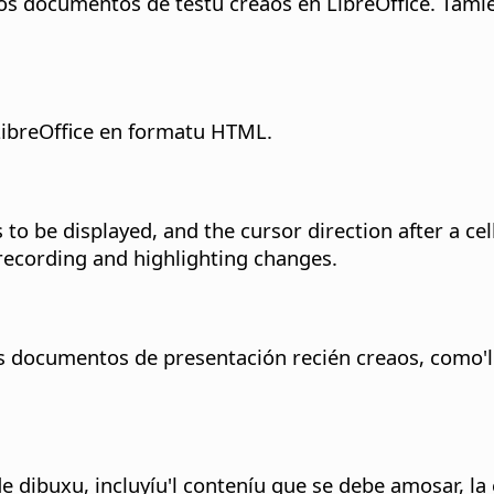
s documentos de testu creaos en LibreOffice. Tamié
LibreOffice en formatu HTML.
to be displayed, and the cursor direction after a cell
recording and highlighting changes.
 documentos de presentación recién creaos, como'l c
dibuxu, incluyíu'l conteníu que se debe amosar, la es