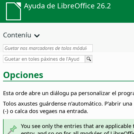
Ayuda de LibreOffice 26.2
Conteníu
Opciones
Esta orde abre un diálogu pa personalizar el prog
Tolos axustes guárdense n'automático. P'abrir una e
(-) o calca dos vegaes na entrada.
You see only the entries that are applicable
entry, and so on for all modules of LibreOffi