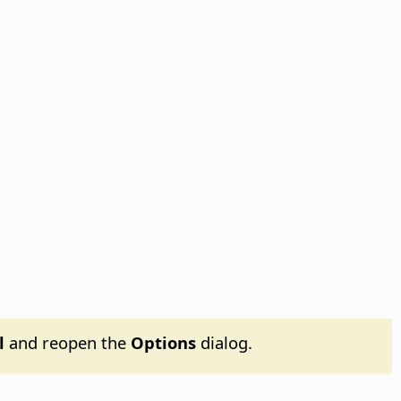
l
and reopen the
Options
dialog.