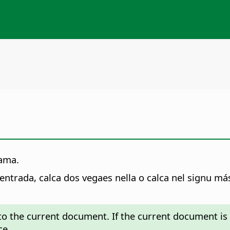
rama.
ntrada, calca dos vegaes nella o calca nel signu más
 to the current document. If the current document is
ce.