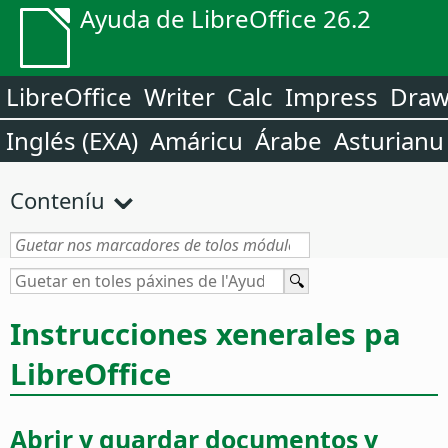
Ayuda de LibreOffice 26.2
LibreOffice
Writer
Calc
Impress
Dra
Inglés (EXA)
Amáricu
Árabe
Asturianu
Conteníu
Instrucciones xenerales pa
LibreOffice
Abrir y guardar documentos y