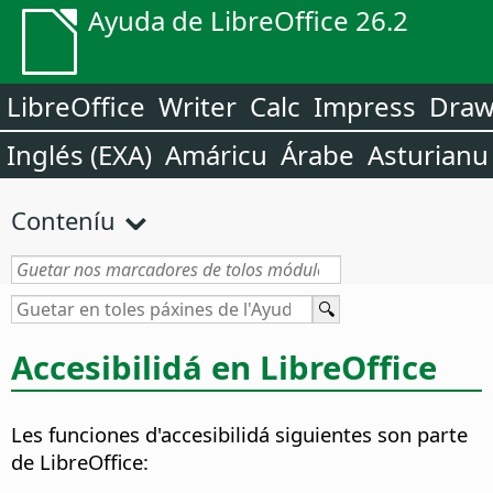
Ayuda de LibreOffice 26.2
LibreOffice
Writer
Calc
Impress
Dra
Inglés (EXA)
Amáricu
Árabe
Asturianu
Conteníu
Accesibilidá en
LibreOffice
Les funciones d'accesibilidá siguientes son parte
de
LibreOffice
: