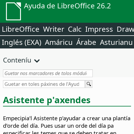
Ayuda de LibreOffice 26.2
LibreOffice
Writer
Calc
Impress
Dra
Inglés (EXA)
Amáricu
Árabe
Asturianu
Conteníu
Asistente p'axendes
Empecipia'l Asistente p'ayudar a crear una plantía
d'orde del día.
Pues usar un orde del día pa
especificar les temes que se deben tratar en