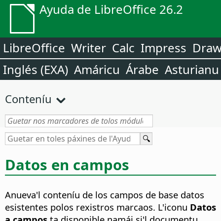
Ayuda de LibreOffice 26.2
LibreOffice
Writer
Calc
Impress
Dra
Inglés (EXA)
Amáricu
Árabe
Asturianu
Conteníu
Datos en campos
Anueva'l conteníu de los campos de base datos
esistentes polos rexistros marcaos.
L'iconu
Datos
a campos
ta disponible namái si'l documentu