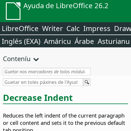
Ayuda de LibreOffice 26.2
LibreOffice
Writer
Calc
Impress
Dra
Inglés (EXA)
Amáricu
Árabe
Asturianu
Conteníu
Decrease Indent
Reduces the left indent of the current paragraph
or cell content and sets it to the previous default
tab position.