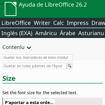
Ayuda de LibreOffice 26.2
LibreOffice
Writer
Calc
Impress
Dra
Inglés (EXA)
Amáricu
Árabe
Asturianu
Conteníu
Size
Set the font size for the selected text.
P'aportar a esta orde...