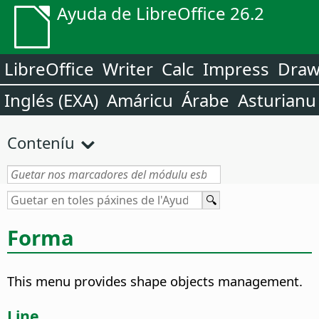
Ayuda de LibreOffice 26.2
LibreOffice
Writer
Calc
Impress
Dra
Inglés (EXA)
Amáricu
Árabe
Asturianu
Conteníu
Forma
This menu provides shape objects management.
Line