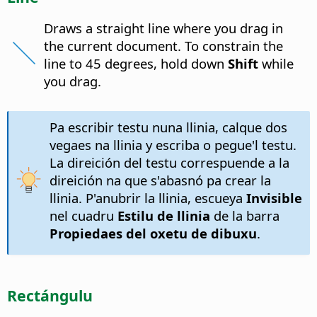
Draws a straight line where you drag in
the current document. To constrain the
line to 45 degrees, hold down
Shift
while
you drag.
Pa escribir testu nuna llinia, calque dos
vegaes na llinia y escriba o pegue'l testu.
La direición del testu correspuende a la
direición na que s'abasnó pa crear la
llinia. P'anubrir la llinia, escueya
Invisible
nel cuadru
Estilu de llinia
de la barra
Propiedaes del oxetu de dibuxu
.
Rectángulu