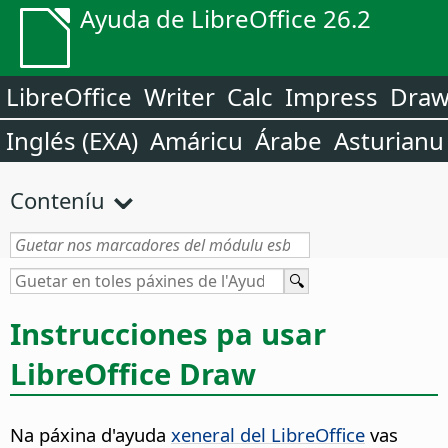
Ayuda de LibreOffice 26.2
LibreOffice
Writer
Calc
Impress
Dra
Inglés (EXA)
Amáricu
Árabe
Asturianu
Conteníu
Instrucciones pa usar
LibreOffice Draw
Na páxina d'ayuda
xeneral del LibreOffice
vas