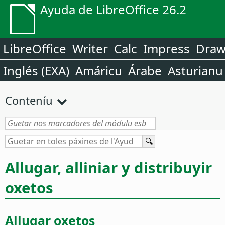
Ayuda de LibreOffice 26.2
LibreOffice
Writer
Calc
Impress
Dra
Inglés (EXA)
Amáricu
Árabe
Asturianu
Conteníu
Allugar, alliniar y distribuyir
oxetos
Allugar oxetos