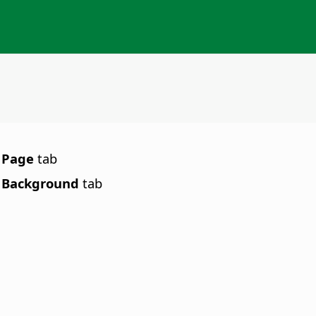
e
Page
tab
e
Background
tab