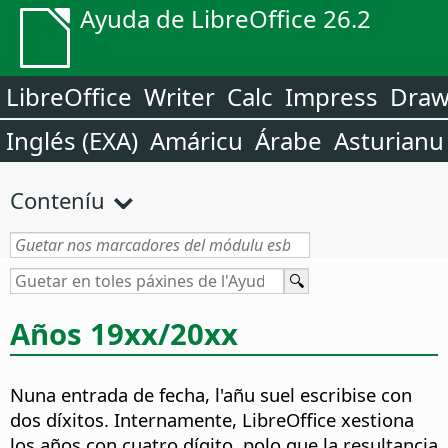
Ayuda de LibreOffice 26.2
LibreOffice
Writer
Calc
Impress
Dra
Inglés (EXA)
Amáricu
Árabe
Asturianu
Conteníu
Años 19xx/20xx
Nuna entrada de fecha, l'añu suel escribise con
dos díxitos. Internamente, LibreOffice xestiona
los años con cuatro dígito, polo que la resultancia