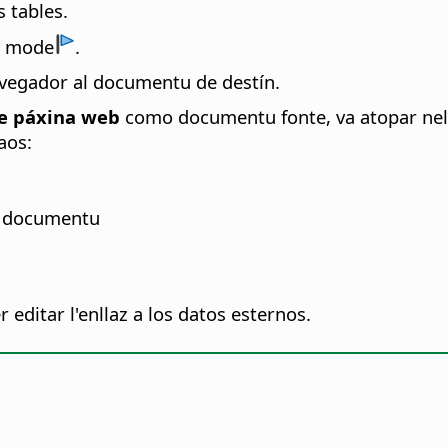
s tables.
 mode
.
avegador al documentu de destín.
e páxina web
como documentu fonte, va atopar nel
aos:
el documentu
r editar l'enllaz a los datos esternos.