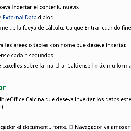
eseya inxertar el conteníu nuevo.
he
External Data
dialog.
e de la fueya de cálculu. Calque Entrar cuando fine.
ya les árees o tables con nome que deseye inxertar.
cense cada n segundos.
 caxelles sobre la marcha. Caltiense'l máximu formatu
or
ibreOffice Calc na que deseya inxertar los datos es
).
egador el documentu fonte. El Navegador va amosar