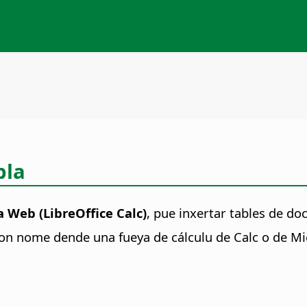
bla
 Web (LibreOffice Calc)
, pue inxertar tables de d
on nome dende una fueya de cálculu de Calc o de Mic