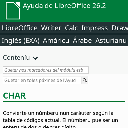
Ayuda de LibreOffice 26.2
LibreOffice
Writer
Calc
Impress
Dra
Inglés (EXA)
Amáricu
Árabe
Asturianu
Conteníu
CHAR
Convierte un númberu nun caráuter según la
tabla de códigos actual.
El númberu pue ser un
enteru de dos o de tres dígito.