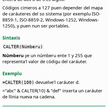
Códigos cimeros a 127 puen depender del mapa
de caráuteres del so sistema (por exemplu ISO-
8859-1, ISO-8859-2, Windows-1252, Windows-
1250), y puen nun ser portables.
Sintaxis
CALTER(Númberu)
Númberu
ye un númberu ente 1 y 255 que
representa'l valor de códigu del caráuter.
Exemplu
devuelve'l caráuter d.
=CALTER(100)
="abc" & CALTER(10) & "def" inxerta un caráuter
de llinia nueva na cadena.