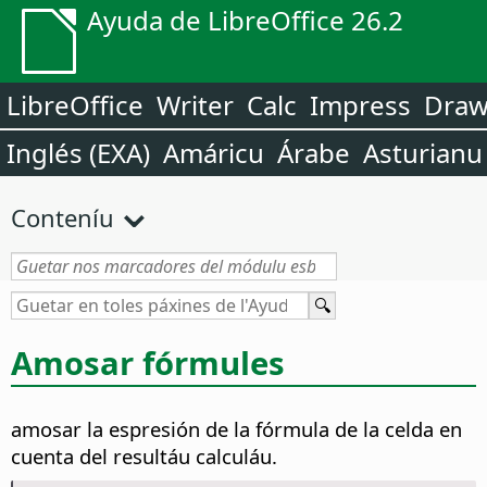
Ayuda de LibreOffice 26.2
LibreOffice
Writer
Calc
Impress
Dra
Inglés (EXA)
Amáricu
Árabe
Asturianu
Conteníu
Amosar fórmules
amosar la espresión de la fórmula de la celda en
cuenta del resultáu calculáu.