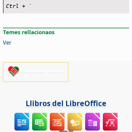
Ctrl
+ `
Temes rellacionaos
Ver
Please support us!
Llibros del LibreOffice