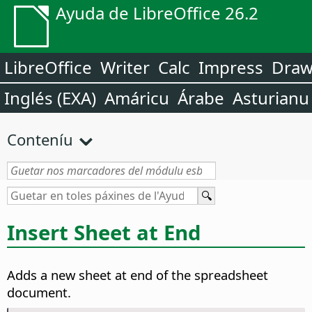
Ayuda de LibreOffice 26.2
LibreOffice
Writer
Calc
Impress
Dra
Inglés (EXA)
Amáricu
Árabe
Asturianu
Conteníu
Insert Sheet at End
Adds a new sheet at end of the spreadsheet
document.