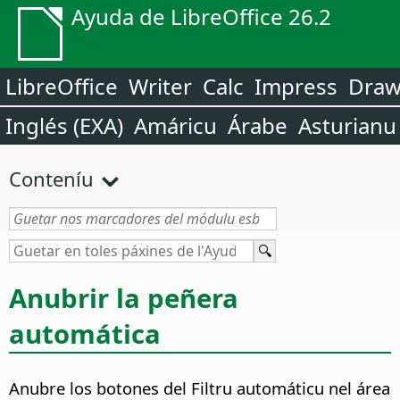
Ayuda de LibreOffice 26.2
LibreOffice
Writer
Calc
Impress
Dra
Inglés (EXA)
Amáricu
Árabe
Asturianu
Conteníu
Anubrir la peñera
automática
Anubre los botones del Filtru automáticu nel área