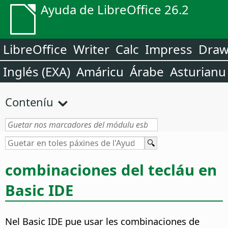
Ayuda de LibreOffice 26.2
LibreOffice
Writer
Calc
Impress
Dra
Inglés (EXA)
Amáricu
Árabe
Asturianu
Conteníu
combinaciones del tecláu en
Basic IDE
Nel Basic IDE pue usar les combinaciones de