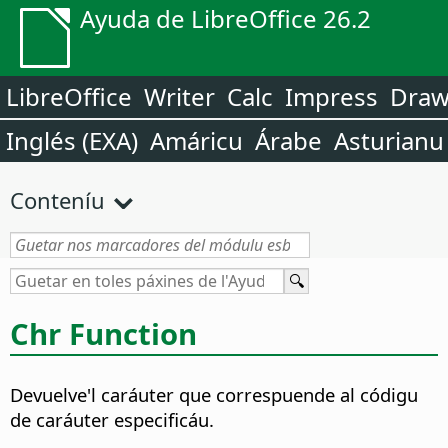
Ayuda de LibreOffice 26.2
LibreOffice
Writer
Calc
Impress
Dra
Inglés (EXA)
Amáricu
Árabe
Asturianu
Conteníu
Chr Function
Devuelve'l caráuter que correspuende al códigu
de caráuter especificáu.