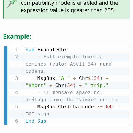
compatibility mode is enabled and the
expression value is greater than 255.
Example:
Sub
 ExampleChr

' Esti exemplu inxerta 
comines (valor ASCII 34) nuna 
cadena.
    MsgBox 
"A "
+
 Chr
$
(
34
)
+
"short"
+
 Chr
(
34
)
+
" trip."
' El mensaxe apaez nel 
diálogu como: Un "viaxe" curtiu.
    MsgBox Chr
(
charcode 
:
=
64
)
' 
"@" sign
End
Sub