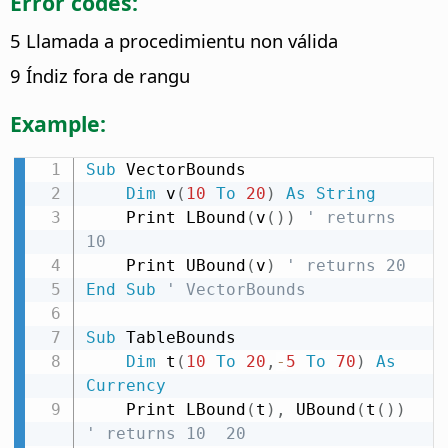
Error codes:
5 Llamada a procedimientu non válida
9 Índiz fora de rangu
Example:
Sub
 VectorBounds

Dim
 v
(
10
To
20
)
As
String
    Print LBound
(
v
(
)
)
' returns 
10
    Print UBound
(
v
)
' returns 20
End
Sub
' VectorBounds
Sub
 TableBounds

Dim
 t
(
10
To
20
,
-
5
To
70
)
As
Currency
    Print LBound
(
t
)
,
 UBound
(
t
(
)
)
' returns 10  20