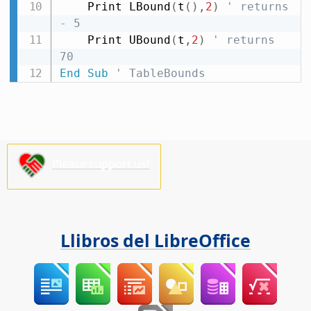
    Print LBound
(
t
(
)
,
2
)
' returns 
- 5
    Print UBound
(
t
,
2
)
' returns 
70
End
Sub
' TableBounds
Please support us!
Llibros del LibreOffice