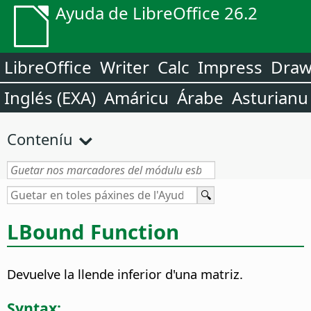
Ayuda de LibreOffice 26.2
LibreOffice
Writer
Calc
Impress
Dra
Inglés (EXA)
Amáricu
Árabe
Asturianu
Conteníu
LBound Function
Devuelve la llende inferior d'una matriz.
Syntax: