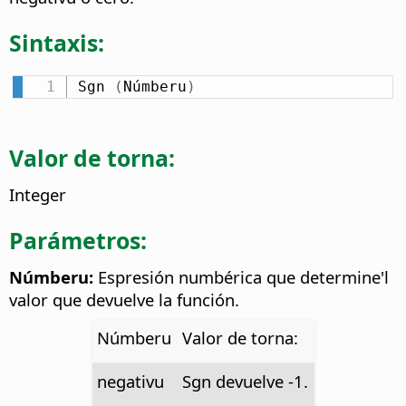
Sintaxis:
Sgn 
(
Númberu
)
Valor de torna:
Integer
Parámetros:
Númberu:
Espresión numbérica que determine'l
valor que devuelve la función.
Númberu
Valor de torna:
negativu
Sgn devuelve -1.