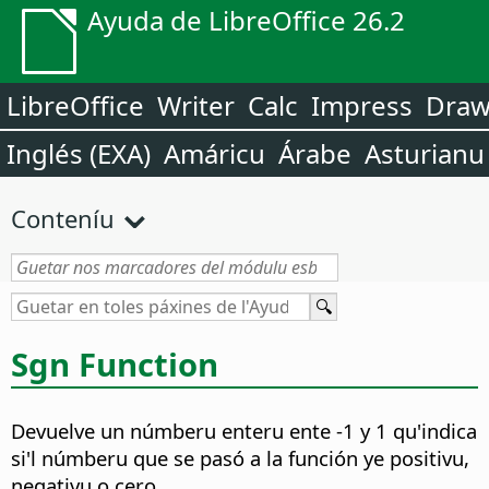
Ayuda de LibreOffice 26.2
LibreOffice
Writer
Calc
Impress
Dra
Inglés (EXA)
Amáricu
Árabe
Asturianu
Conteníu
Sgn Function
Devuelve un númberu enteru ente -1 y 1 qu'indica
si'l númberu que se pasó a la función ye positivu,
negativu o cero.