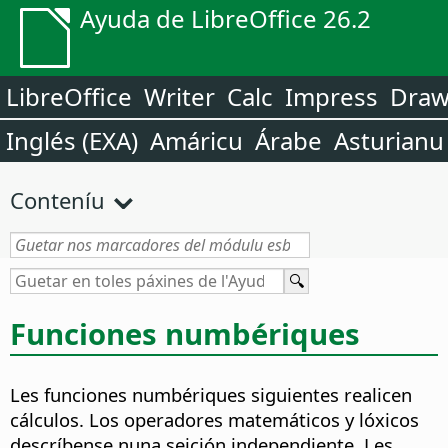
Ayuda de LibreOffice 26.2
LibreOffice
Writer
Calc
Impress
Dra
Inglés (EXA)
Amáricu
Árabe
Asturianu
Conteníu
Funciones numbériques
Les funciones numbériques siguientes realicen
cálculos. Los operadores matemáticos y lóxicos
descríbense nuna seición independiente. Les