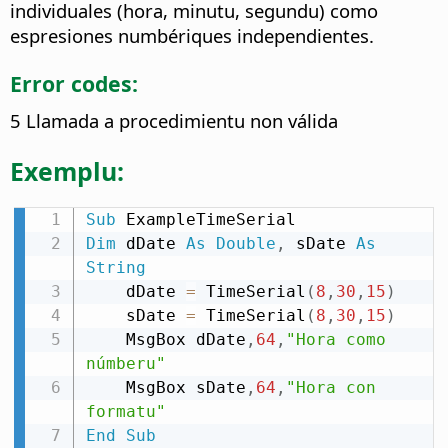
individuales (hora, minutu, segundu) como
espresiones numbériques independientes.
Error codes:
5 Llamada a procedimientu non válida
Exemplu:
Sub
Dim
 dDate 
As
Double
,
 sDate 
As
String
    dDate 
=
 TimeSerial
(
8
,
30
,
15
)
    sDate 
=
 TimeSerial
(
8
,
30
,
15
)
    MsgBox dDate
,
64
,
"Hora como 
númberu"
    MsgBox sDate
,
64
,
"Hora con 
formatu"
End
Sub