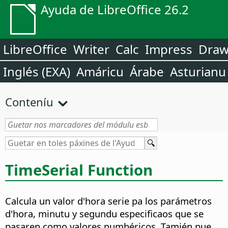
Ayuda de LibreOffice 26.2
LibreOffice
Writer
Calc
Impress
Dra
Inglés (EXA)
Amáricu
Árabe
Asturianu
Conteníu
TimeSerial Function
Calcula un valor d'hora serie pa los parámetros
d'hora, minutu y segundu especificaos que se
pasaren como valores numbéricos. Tamién pue