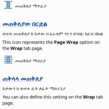
መጠቅለያ ማጥፊያ
መጠቅለያው በርቷል
ጽሁፍ መጠቅለያ ከ እቃው በ አራቱም ጎን የ ድንበር ክፈፍ በኩል
This icon represents the
Page Wrap
option on
the
Wrap
tab page.
መጠቅለያ ማብሪያ
ጠቅላላ መጠቅለያ
እቃውን ከ ጽሁፉ ፊት ለፊት ማድረጊያ
You can also define this setting on the
Wrap
tab
page.