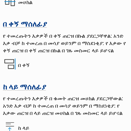
መሀከል
በ ቀኝ ማሰለፊያ
የ ተመረጡትን እቃዎች በ ቀኝ ጠርዝ በኩል ያደርጋቸዋል: አንድ
እቃ ብቻ ከ ተመረጠ በ መሳያ ወይንም በ ማስደነቂያ: የ እቃው የ
ቀኝ ጠርዝ በ ቀኝ ጠርዝ በኩል በ ገጹ መስመር ላይ ይሆናል
በ ቀኝ
ከ ላይ ማሰለፊያ
የ ተመረጡትን እቃዎች በ ቁመት ጠርዝ መሀከል ያደርጋቸውል:
አንድ እቃ ብቻ ከ ተመረጠ በ መሳያ ወይንም በ ማስደነቂያ: የ
እቃው ጠርዝ በ ላይ ጠርዝ መሀከል በ ገጹ መስመር ላይ ይሆናል
ከ ላይ