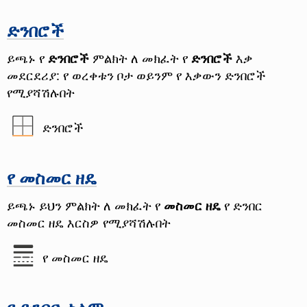
ድንበሮች
ይጫኑ የ
ድንበሮች
ምልክት ለ መክፈት የ
ድንበሮች
እቃ
መደርደሪያ: የ ወረቀቱን ቦታ ወይንም የ እቃውን ድንበሮች
የሚያሻሽሉበት
ድንበሮች
የ መስመር ዘዴ
ይጫኑ ይህን ምልክት ለ መክፈት የ
መስመር ዘዴ
የ ድንበር
መስመር ዘዴ እርስዎ የሚያሻሽሉበት
የ መስመር ዘዴ