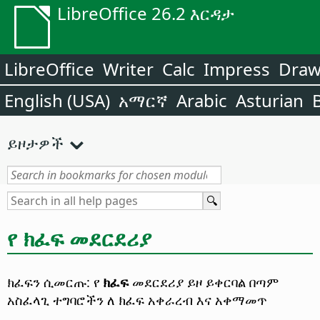
LibreOffice 26.2 እርዳታ
LibreOffice
Writer
Calc
Impress
Dra
English (USA)
አማርኛ
Arabic
Asturian
ይዞታዎች
የ ክፈፍ መደርደሪያ
ክፈፍን ሲመርጡ: የ
ክፈፍ
መደርደሪያ ይዞ ይቀርባል በጣም
አስፈላጊ ተግባሮችን ለ ክፈፍ አቀራረብ እና አቀማመጥ