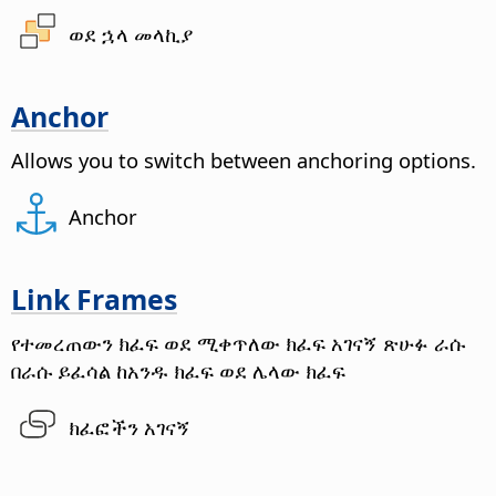
ወደ ኋላ መላኪያ
Anchor
Allows you to switch between anchoring options.
Anchor
Link Frames
የተመረጠውን ክፈፍ ወደ ሚቀጥለው ክፈፍ አገናኝ
ጽሁፉ ራሱ
በራሱ ይፈሳል ከአንዱ ክፈፍ ወደ ሌላው ክፈፍ
ክፈፎችን አገናኝ