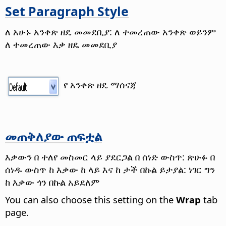
Set Paragraph Style
ለ አሁኑ አንቀጽ ዘዴ መመደቢያ: ለ ተመረጠው አንቀጽ ወይንም
ለ ተመረጠው እቃ ዘዴ መመደቢያ
የ አንቀጽ ዘዴ ማሰናጃ
መጠቅለያው ጠፍቷል
እቃውን በ ተለየ መስመር ላይ ያደርጋል በ ሰነድ ውስጥ: ጽሁፉ በ
ሰነዱ ውስጥ ከ እቃው ከ ላይ እና ከ ታች በኩል ይታያል: ነገር ግን
ከ እቃው ጎን በኩል አይደለም
You can also choose this setting on the
Wrap
tab
page.