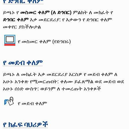
የ ድንበር ቀለም
ይጫኑ የ
መስመር ቀለም (ለ ድንበር)
ምልክት ለ መክፈት የ
ድንበር ቀለም
እቃ መደርደሪያ: የ እቃውን የ ድንበር ቀለም
መቀየር ያስችሎታል
የ መስመር ቀለም (የድንበሩ)
የ መደብ ቀለም
ይጫኑ ለ መክፈት እቃ መደርደሪያ እርስዎ የ መደብ ቀለም ለ
አሁኑ አንቀጽ የሚመርጡበት: ቀለሙ ይፈጸማል ወደ መደብ ወደ
አሁኑ ሰነድ ውስጥ: ወይንም ለ ተመረጡት አንቀጾች
የ መደብ ቀለም
የ ክፈፍ ባህሪዎች