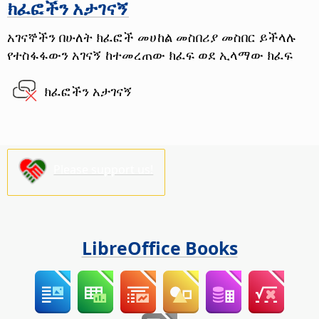
ክፈፎችን አታገናኝ
አገናኞችን በሁለት ክፈፎች መሀከል መስበሪያ
መስበር ይችላሉ
የተስፋፋውን አገናኝ ከተመረጠው ክፈፍ ወደ ኢላማው ክፈፍ
ክፈፎችን አታገናኝ
Please support us!
LibreOffice Books