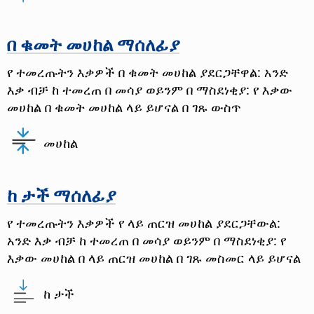
በ ቁመት መሀከል ማሰለፊያ
የ ተመረጡትን እቃዎች በ ቁመት መሀከል ያደርጋቸዋል: አንድ
እቃ ብቻ ከ ተመረጠ በ መሳያ ወይንም በ ማስደነቂያ: የ እቃው
መሀከል በ ቁመት መሀከል ላይ ይሆናል በ ገጹ ውስጥ
መሀከል
ከ ታች ማሰለፊያ
የ ተመረጡትን እቃዎች የ ላይ ጠርዝ መሀከል ያደርጋቸውል:
አንድ እቃ ብቻ ከ ተመረጠ በ መሳያ ወይንም በ ማስደነቂያ: የ
እቃው መሀከል በ ላይ ጠርዝ መሀከል በ ገጹ መስመር ላይ ይሆናል
ከ ታች