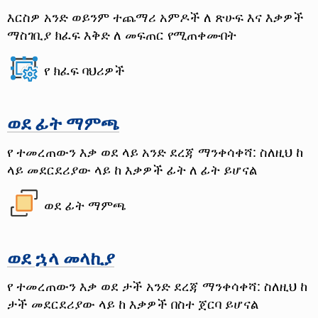
እርስዎ አንድ ወይንም ተጨማሪ አምዶች ለ ጽሁፍ እና እቃዎች
ማስገቢያ ክፈፍ እቅድ ለ መፍጠር የሚጠቀሙበት
የ ክፈፍ ባህሪዎች
ወደ ፊት ማምጫ
የ ተመረጠውን እቃ ወደ ላይ አንድ ደረጃ ማንቀሳቀሻ: ስለዚህ ከ
ላይ መደርደሪያው ላይ ከ እቃዎች ፊት ለ ፊት ይሆናል
ወደ ፊት ማምጫ
ወደ ኋላ መላኪያ
የ ተመረጠውን እቃ ወደ ታች አንድ ደረጃ ማንቀሳቀሻ: ስለዚህ ከ
ታች መደርደሪያው ላይ ከ እቃዎች በስተ ጀርባ ይሆናል