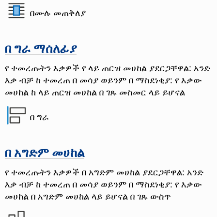
በሙሉ መጠቅለያ
በ ግራ ማሰለፊያ
የ ተመረጡትን እቃዎች የ ላይ ጠርዝ መሀከል ያደርጋቸዋል: አንድ
እቃ ብቻ ከ ተመረጠ በ መሳያ ወይንም በ ማስደነቂያ: የ እቃው
መሀከል ከ ላይ ጠርዝ መሀከል በ ገጹ መስመር ላይ ይሆናል
በ ግራ
በ አግድም መሀከል
የ ተመረጡትን እቃዎች በ አግድም መሀከል ያደርጋቸዋል: አንድ
እቃ ብቻ ከ ተመረጠ በ መሳያ ወይንም በ ማስደነቂያ: የ እቃው
መሀከል በ አግድም መሀከል ላይ ይሆናል በ ገጹ ውስጥ