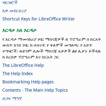
ዝርዝሮች
እቃ መደርደሪያ
Shortcut Keys for LibreOffice Writer
እርዳታ ስለ እርዳታ
የ እርዳታ ማመሳከሪያ ነባር ማሰናጃዎች ለ ፕሮግራም በ ስርአት
ውስጥ እንደ ነባር ከ ተሰናዳ: የ ቀለሞች መግለጫ: የ አይጥ
ተግባሮች: ወይንም ሌሎች ማሰናጃ እቃዎች ልዩ ሊሆኑ ይችላሉ
ከ እርስዎ ፕሮግራም እና ስርአት ጋር
The LibreOffice Help
The Help Index
Bookmarking Help pages
Contents - The Main Help Topics
ድጋፍ ማግኛ