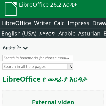
LibreOffice 26.2 እርዳታ
LibreOffice
Writer
Calc
Impress
Dra
English (USA)
አማርኛ
Arabic
Asturian
ይዞታዎች
LibreOffice የ መጻፊያ እርዳታ
External video