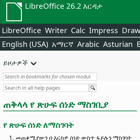
LibreOffice 26.2 እርዳታ
LibreOffice
Writer
Calc
Impress
Dra
English (USA)
አማርኛ
Arabic
Asturian
ይዞታዎች
ጠቅላላ የ ጽሁፍ ሰነድ ማስገቢያ
የ ጽሁፍ ሰነድ ለማስገባት
መጠቆሚያውን በ እርስዎ ሰነድ ውስጥ ፋይሉን ማስገባት