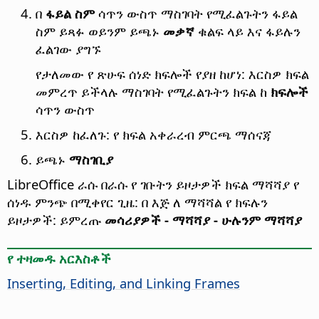
በ
ፋይል ስም
ሳጥን ውስጥ ማስገባት የሚፈልጉትን ፋይል
ስም ይጻፉ ወይንም ይጫኑ
መቃኛ
ቁልፍ ላይ እና ፋይሉን
ፈልገው ያግኙ
የታለመው የ ጽሁፍ ሰነድ ክፍሎች የያዘ ከሆነ: እርስዎ ክፍል
መምረጥ ይችላሉ ማስገባት የሚፈልጉትን ክፍል ከ
ክፍሎች
ሳጥን ውስጥ
እርስዎ ከፈለጉ: የ ክፍል አቀራረብ ምርጫ ማሰናጃ
ይጫኑ
ማስገቢያ
LibreOffice ራሱ በራሱ የ ገቡትን ይዞታዎች ክፍል ማሻሻያ የ
ሰነዱ ምንጭ በሚቀየር ጊዜ: በ እጅ ለ ማሻሻል የ ክፍሉን
ይዞታዎች: ይምረጡ
መሳሪያዎች - ማሻሻያ - ሁሉንም ማሻሻያ
የ ተዛመዱ አርእስቶች
Inserting, Editing, and Linking Frames