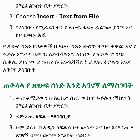
በሚፈልጉበት ቦታ ያድርጉ
Choose
Insert - Text from File
.
ማስገባት የሚፈልጉትን የ ጽሁፍ ፋይል ፈልገው ያግኙ እና
ከዛ ይጫኑ
እሺ
የ ጽሁፍ ሰነድ ይዞታዎች በ አሁኑ ሰነድ ውስጥ ተጣብቀዋል: እና የ
ፋይሉ ምንጭ ቢቀየር አይሻሻሉም: እርስዎ የ ፋይሉ ምንጭ
ሲቀየር ይዞታው ራሱ በራሱ እንዲሻሻል ከ ፈለጉ: ፋይሉን እንደ
አገናኝ ያስገቡት
ጠቅላላ የ ጽሁፍ ሰነድ እንደ አገናኝ ለማስገባት
መጠቆሚያውን በ እርስዎ ሰነድ ውስጥ ፋይሉን ማስገባት
በሚፈልጉበት ቦታ ያድርጉ
ይምረጡ
ክፍል - ማስገቢያ
ስም ይጻፉ በ
አዲስ ክፍል
ሳጥን ውስጥ እና ከዛ ይምረጡ የ
አገናኝ
ሳጥን ውስጥ ምልክት ያድርጉ