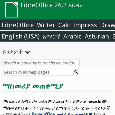
LibreOffice 26.2 እርዳታ
LibreOffice
Writer
Calc
Impress
Dra
English (USA)
አማርኛ
Arabic
Asturian
ይዞታዎች
ማስመሪያ መጠቀሚያ
ማስመሪያ ለማሳየት ወይንም ለመደበቅ ፡ ይምረጡ
መመልከቻ -
ማስመሪያ
በ ቁመት ማስመሪያ ለማሳየት: ይምረጡ
መሳሪያዎች
- ምርጫዎች
-
LibreOffice መጻፊያ - መመልከቻ
እና ከዛ