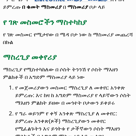
ይምረጡ
በ ቁመት ማስመሪያ
በ
ማስመሪያ
ቦታ ላይ
የ ገጽ መስመሮችን ማስተካከያ
የ ገጽ መስመር የሚታየው በ ሜዳ ቦታ ነው ከ ማስመሪያ መጨረሻ
በኩል
ማስረጊያ መቀየሪያ
ማስረጊያ የሚስተካከለው በ ሶስት ትንንሽ የ ሶስት ማእዘን
ምልክቶች በ አግድም ማስመሪያ ላይ ነው
የ መጀመሪያውን መስመር ማስረጊያ ለ መቀየር አንቀጽ
ይምረጡ: እና ከዛ ከ አግድም ማስመሪያ የ ላይኛውን ሶስት
ማእዘን ምልክት ይዘው በ መጎተት ቦታውን ይቀይሩ
የ ግራ ወይንም የ ቀኝ አንቀጽ ማስረጊያ ለ መቀየር:
ይምረጡ አንቀጽ(ጾች) ማስረጊያውን መቀየር
የሚፈልጉትን እና ይጎትቱ የ ታችኛውን ሶስት ማእዘን
ምልክቶች በ አግድም ማስመሪያ ላይ መቀየር