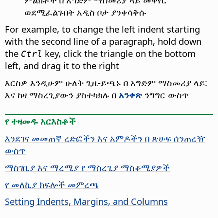
ወደሚፈልጉበት አዲስ ቦታ ያንቀሳቅሱ
For example, to change the left indent starting
with the second line of a paragraph, hold down
the
key, click the triangle on the bottom
Ctrl
left, and drag it to the right
እርስዎ እንዲሁም ሁለት ጊዜ-ይጫኑ በ አግድም ማስመሪያ ላይ:
እና ከዛ ማስረጊያውን ያስተካክሉ በ
አንቀጽ
ንግግር ውስጥ
የ ተዛመዱ አርእስቶች
እንደገና መመጠኛ ረድፎችን እና አምዶችን በ ጽሁፍ ሰንጠረዥ
ውስጥ
ማስገቢያ እና ማረሚያ የ ማስረጊያ ማስቆሚያዎች
የ መለኪያ ክፍሎች መምረጫ
Setting Indents, Margins, and Columns