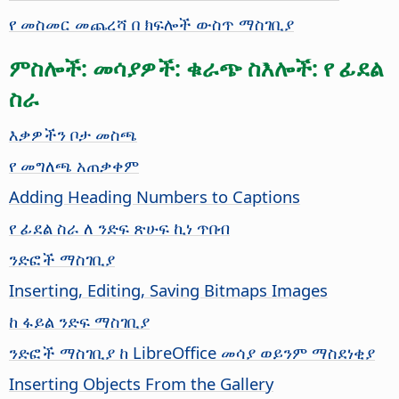
የ መስመር መጨረሻ በ ክፍሎች ውስጥ ማስገቢያ
ምስሎች: መሳያዎች: ቁራጭ ስእሎች: የ ፊደል
ስራ
እቃዎችን ቦታ መስጫ
የ መግለጫ አጠቃቀም
Adding Heading Numbers to Captions
የ ፊደል ስራ ለ ንድፍ ጽሁፍ ኪነ ጥበብ
ንድፎች ማስገቢያ
Inserting, Editing, Saving Bitmaps Images
ከ ፋይል ንድፍ ማስገቢያ
ንድፎች ማስገቢያ ከ LibreOffice መሳያ ወይንም ማስደነቂያ
Inserting Objects From the Gallery