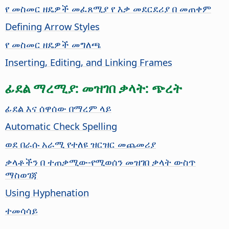
የ መስመር ዘዴዎች መፈጸሚያ የ እቃ መደርደሪያ በ መጠቀም
Defining Arrow Styles
የ መስመር ዘዴዎች መግለጫ
Inserting, Editing, and Linking Frames
ፊደል ማረሚያ: መዝገበ ቃላት: ጭረት
ፊደል እና ሰዋሰው በማረም ላይ
Automatic Check Spelling
ወደ በራሱ አራሚ የተለዩ ዝርዝር መጨመሪያ
ቃላቶችን በ ተጠቃሚው-የሚወሰን መዝገበ ቃላት ውስጥ
ማስወገጃ
Using Hyphenation
ተመሳሳይ