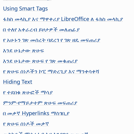
Using Smart Tags
ፋክስ መላኪያ እና ማዋቀሪያ LibreOffice ለ ፋክስ መላኪያ
በ ተለየ አቀራረብ ይዞታዎች መለጠፊያ
የ አሁኑን ገጽ መሰረት ባደረገ የ ገጽ ዘዴ መፍጠሪያ
እንደ ሁኔታው ጽሁፍ
እንደ ሁኔታው ጽሁፍ የ ገጽ መቁጠሪያ
የ ጽሁፍ ሰነዶችን ኮፒ ማድረጊያ እና ማንቀሳቀሻ
Hiding Text
የ ተደበቁ ጽሁፎች ማሳያ
ምንም-የማይታተም ጽሁፍ መፍጠሪያ
በ መቃኛ Hyperlinks ማስገቢያ
የ ጽሁፍ ሰነዶች መቃኛ
መስኮቶች ማሳረፊያ እና እንደገና መመጠኛ