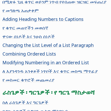
በሚጽፉ ጊዜ ቁጥር ወይንም ነጥብ የተሰጠው ዝርዝር መፍጠሪያ
የ መግለጫ አጠቃቀም
Adding Heading Numbers to Captions
የ ቁጥር መጠኖችን መወሰኛ
ዋናው ሰነዶች እና ንዑስ ሰነዶች
Changing the List Level of a List Paragraph
Combining Ordered Lists
Modifying Numbering in an Ordered List
ለ እያንዳንዱ አንቀጾች ነጥቦች እና ቁጥር መስጫ ማጥፊያ
የ መስመር ቁጥሮች መጨመሪያ
ራስጌዎች ፡ ግርጌዎች ፡ የ ግርጌ ማስታወሻ
ስለ ራስጌዎች እና ግርጌዎች
የ ገጽ ቁጥሮች በ ግርጌ ውስጥ ማስገቢያ