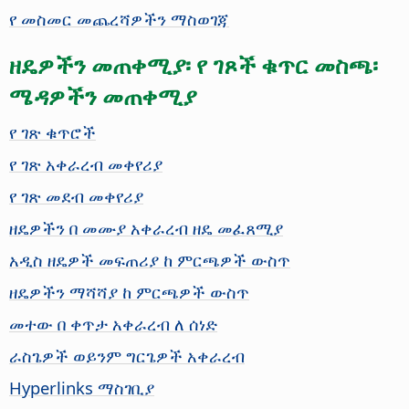
የ መስመር መጨረሻዎችን ማስወገጃ
ዘዴዎችን መጠቀሚያ፡ የ ገጾች ቁጥር መስጫ፡
ሜዳዎችን መጠቀሚያ
የ ገጽ ቁጥሮች
የ ገጽ አቀራረብ መቀየሪያ
የ ገጽ መደብ መቀየሪያ
ዘዴዎችን በ መሙያ አቀራረብ ዘዴ መፈጸሚያ
አዲስ ዘዴዎች መፍጠሪያ ከ ምርጫዎች ውስጥ
ዘዴዎችን ማሻሻያ ከ ምርጫዎች ውስጥ
መተው በ ቀጥታ አቀራረብ ለ ሰነድ
ራስጌዎች ወይንም ግርጌዎች አቀራረብ
Hyperlinks ማስገቢያ