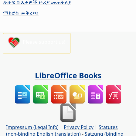
ጽሁፍ በ እቃዎች ዙሪያ መጠቅለያ
ማክሮስ መቅረጫ
Please support us!
LibreOffice Books
Impressum (Legal Info)
|
Privacy Policy
|
Statutes
(non-binding English translation)
-
Satzung (binding