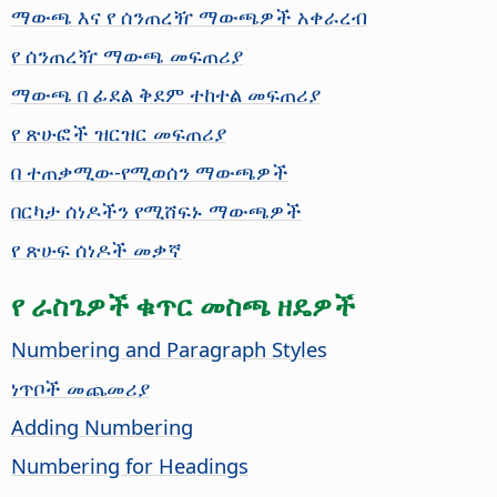
ማውጫ እና የ ሰንጠረዥ ማውጫዎች አቀራረብ
የ ሰንጠረዥ ማውጫ መፍጠሪያ
ማውጫ በ ፊደል ቅደም ተከተል መፍጠሪያ
የ ጽሁፎች ዝርዝር መፍጠሪያ
በ ተጠቃሚው-የሚወሰን ማውጫዎች
በርካታ ሰነዶችን የሚሸፍኑ ማውጫዎች
የ ጽሁፍ ሰነዶች መቃኛ
የ ራስጌዎች ቁጥር መስጫ ዘዴዎች
Numbering and Paragraph Styles
ነጥቦች መጨመሪያ
Adding Numbering
Numbering for Headings