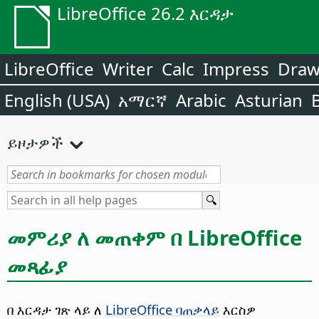
LibreOffice 26.2 እርዳታ
LibreOffice
Writer
Calc
Impress
Dra
English (USA)
አማርኛ
Arabic
Asturian
ይዞታዎች
መምሪያ ለ መጠቀም በ LibreOffice
መጻፊያ
በ እርዳታ ገጽ ላይ ለ
LibreOffice ባጠቃላይ
እርስዎ