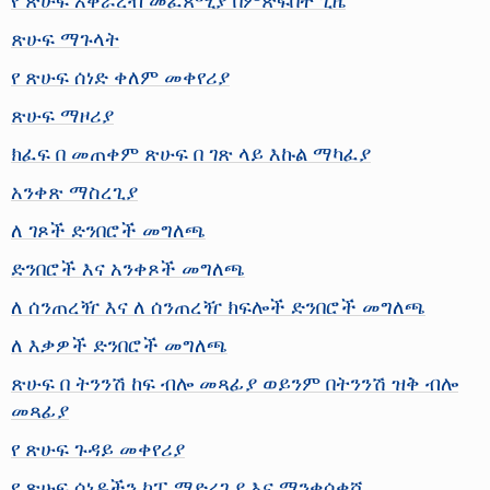
ጽሁፍ ማጉላት
የ ጽሁፍ ሰነድ ቀለም መቀየሪያ
ጽሁፍ ማዞሪያ
ክፈፍ በ መጠቀም ጽሁፍ በ ገጽ ላይ እኩል ማካፈያ
አንቀጽ ማስረጊያ
ለ ገጾች ድንበሮች መግለጫ
ድንበሮች እና አንቀጾች መግለጫ
ለ ሰንጠረዥ እና ለ ሰንጠረዥ ክፍሎች ድንበሮች መግለጫ
ለ እቃዎች ድንበሮች መግለጫ
ጽሁፍ በ ትንንሽ ከፍ ብሎ መጻፊያ ወይንም በትንንሽ ዝቅ ብሎ
መጻፊያ
የ ጽሁፍ ጉዳይ መቀየሪያ
የ ጽሁፍ ሰነዶችን ኮፒ ማድረጊያ እና ማንቀሳቀሻ