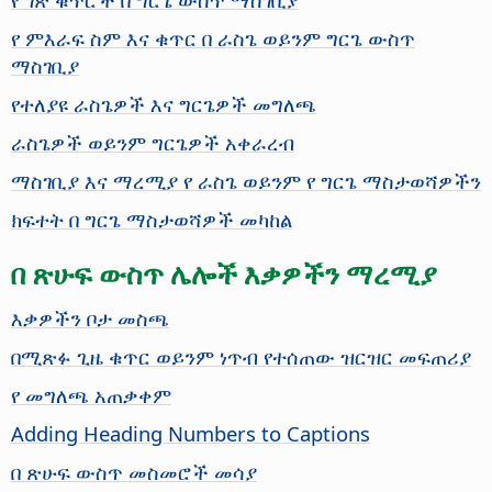
የ ምእራፍ ስም እና ቁጥር በ ራስጌ ወይንም ግርጌ ውስጥ
ማስገቢያ
የተለያዩ ራስጌዎች እና ግርጌዎች መግለጫ
ራስጌዎች ወይንም ግርጌዎች አቀራረብ
ማስገቢያ እና ማረሚያ የ ራስጌ ወይንም የ ግርጌ ማስታወሻዎችን
ክፍተት በ ግርጌ ማስታወሻዎች መካከል
በ ጽሁፍ ውስጥ ሌሎች እቃዎችን ማረሚያ
እቃዎችን ቦታ መስጫ
በሚጽፉ ጊዜ ቁጥር ወይንም ነጥብ የተሰጠው ዝርዝር መፍጠሪያ
የ መግለጫ አጠቃቀም
Adding Heading Numbers to Captions
በ ጽሁፍ ውስጥ መስመሮች መሳያ