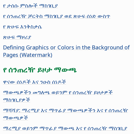
የ ታሰሱ ምስሎች ማስገቢያ
የ ሰንጠረዥ ቻርትስ ማስገቢያ ወደ ጽሁፍ ሰነድ ውስጥ
የ ጽሁፍ እንቅስቃሴ
ጽሁፍ ማዞሪያ
Defining Graphics or Colors in the Background of
Pages (Watermark)
የ ሰንጠረዥ ይዞታ ማውጫ
ዋናው ሰነዶች እና ንዑስ ሰነዶች
ማውጫዎችን መግለጫ ወይንም የ ሰንጠረዥ ይዞታዎች
ማስገቢያዎች
ማሻሻያ: ማረሚያ እና ማጥፊያ ማውጫዎችን እና የ ሰንጠረዥ
ማውጫዎች
ማረሚያ ወይንም ማጥፊያ ማውጫ እና የ ሰንጠረዥ ማስገቢያ