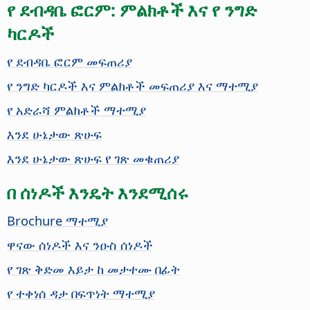
የ ደብዳቤ ፎርም: ምልክቶች እና የ ንግድ
ካርዶች
የ ደብዳቤ ፎርም መፍጠሪያ
የ ንግድ ካርዶች እና ምልክቶች መፍጠሪያ እና ማተሚያ
የ አድራሻ ምልክቶች ማተሚያ
እንደ ሁኔታው ጽሁፍ
እንደ ሁኔታው ጽሁፍ የ ገጽ መቁጠሪያ
በ ሰነዶች እንዴት እንደሚሰሩ
Brochure ማተሚያ
ዋናው ሰነዶች እና ንዑስ ሰነዶች
የ ገጽ ቅድመ እይታ ከ መታተሙ በፊት
የ ተቀነሰ ዳታ በፍጥነት ማተሚያ