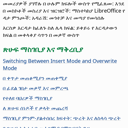
መመሪያዎች ያገኛሉ በ ሁሉም ክፍሎች ውስጥ የሚፈጸሙ: እንደ
በ መስኮቶች መስሪያ እና ዝርዝሮች: ማስተካከያ LibreOffice የ
ዳታ ምንጮች: አዳራሽ: መጎተቻ እና መጣያ የመሳሰሉ
እርስዎ እርዳታ ከፈለጉ ስለ ሌላ ክፍል: ይቀይሩ የ እርዳታውን
ክፍል በ መቀላቀያ ሳጥን በ መቃኛ ውስጥ
ጽሁፍ ማስገቢያ እና ማቅረቢያ
Switching Between Insert Mode and Overwrite
Mode
በ ቀጥታ መጠቆሚያን መጠቀሚያ
በ ፊደል ገበታ መቃኛ እና መምረጫ
የተለዩ ባህሪዎች ማስገቢያ
ለ ጽሁፍ ሰነዶች የ ቃላት መጨረሻ
ማስገቢያ ምንም-ያልተሰበረ ክፍተት: ጭረት እና ለስላሳ ጭረት
የ ጽሁፍ አቀራረብ መፈጸሚያ በምጽፍበት ጊዜ