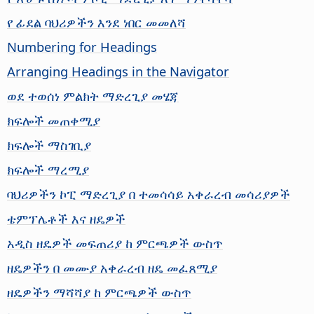
የ ፊደል ባህሪዎችን እንደ ነበር መመለሻ
Numbering for Headings
Arranging Headings in the Navigator
ወደ ተወሰነ ምልክት ማድረጊያ መሄጃ
ክፍሎች መጠቀሚያ
ክፍሎች ማስገቢያ
ክፍሎች ማረሚያ
ባህሪዎችን ኮፒ ማድረጊያ በ ተመሳሳይ አቀራረብ መሳሪያዎች
ቴምፕሌቶች እና ዘዴዎች
አዲስ ዘዴዎች መፍጠሪያ ከ ምርጫዎች ውስጥ
ዘዴዎችን በ መሙያ አቀራረብ ዘዴ መፈጸሚያ
ዘዴዎችን ማሻሻያ ከ ምርጫዎች ውስጥ