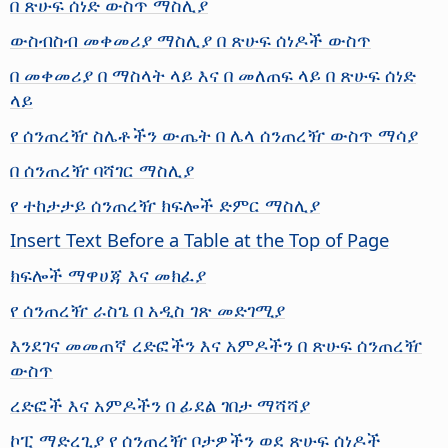
በ ጽሁፍ ሰነድ ውስጥ ማስሊያ
ውስብስብ መቀመሪያ ማስሊያ በ ጽሁፍ ሰነዶች ውስጥ
በ መቀመሪያ በ ማስላት ላይ እና በ መለጠፍ ላይ በ ጽሁፍ ሰነድ
ላይ
የ ሰንጠረዥ ስሌቶችን ውጤት በ ሌላ ሰንጠረዥ ውስጥ ማሳያ
በ ሰንጠረዥ ባሻገር ማስሊያ
የ ተከታታይ ሰንጠረዥ ክፍሎች ድምር ማስሊያ
Insert Text Before a Table at the Top of Page
ክፍሎች ማዋሀጃ እና መክፈያ
የ ሰንጠረዥ ራስጌ በ አዲስ ገጽ መድገሚያ
እንደገና መመጠኛ ረድፎችን እና አምዶችን በ ጽሁፍ ሰንጠረዥ
ውስጥ
ረድፎች እና አምዶችን በ ፊደል ገበታ ማሻሻያ
ኮፒ ማድረጊያ የ ሰንጠረዥ ቦታዎችን ወደ ጽሁፍ ሰነዶች