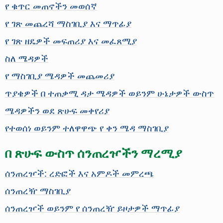
የ ቁጥር መጠኖችን መወሰኛ
የ ገጽ መጨረሻ ማስገቢያ እና ማጥፊያ
የ ገጽ ዘዴዎች መፍጠሪያ እና መፈጸሚያ
ስለ ሜዳዎች
የ ማስገቢያ ሜዳዎች መጨመሪያ
ጥያቄዎች በ ተጠቃሚ ዳታ ሜዳዎች ወይንም ሁኔታዎች ውስጥ
ሜዳዎችን ወደ ጽሁፍ መቀየሪያ
የተወሰነ ወይንም ተለዋዋጭ የ ቀን ሜዳ ማስገቢያ
በ ጽሁፍ ውስጥ ሰንጠረዦችን ማረሚያ
ሰንጠረዦች: ረድፎች እና አምዶች መምረጫ
ሰንጠረዥ ማስገቢያ
ሰንጠረዦች ወይንም የ ሰንጠረዥ ይዞታዎች ማጥፊያ