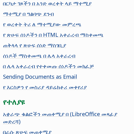
በርካታ ገጾችን በ አንድ ወረቀት ላይ ማተሚያ
ማተሚያ በ ግልባጭ ደንብ
የ ወረቀት ትሪ ለ ማተሚያው መምረጫ
የ ጽሁፍ ሰነዶችን በ HTML አቀራረብ ማስቀመጫ
ጠቅላላ የ ጽሁፍ ሰነድ ማስገቢያ
ሰነዶች ማስቀመጫ በ ሌላ አቀራረብ
በ ሌላ አቀራረብ የተቀመጡ ሰነዶችን መክፈቻ
Sending Documents as Email
የ እርስዎን የ መስሪያ ዳይሬክቶሪ መቀየሪያ
የተለያዩ
አቋራጭ ቁልፎችን መጠቀሚያ በ (LibreOffice መጻፊያ
መድረሻ)
በራሱ ጽሁፍ መጠቀሚያ