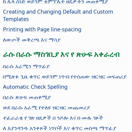
ከ ሌላ ሰነድ ወይንም ቴምፕሌት ዘዴዎችን መጠቀሚያ
Creating and Changing Default and Custom
Templates
Printing with Page line-spacing
ለውጦች መቅረጫ እና ማሳያ
ራሱ በራሱ ማስገቢያ እና የ ጽሁፍ አቀራረብ
በራሱ አራሚን ማጥፊያ
በሚጽፉ ጊዜ ቁጥር ወይንም ነጥብ የተሰጠው ዝርዝር መፍጠሪያ
Automatic Check Spelling
በራሱ ጽሁፍ መጠቀሚያ
ወደ በራሱ አራሚ የተለዩ ዝርዝር መጨመሪያ
ተፈራራቂ የ ገጽ ዘዴዎች በ ጎዶሎ እና በ ሙሉ ገጾች
ለ እያንዳንዱ አንቀጾች ነጥቦች እና ቁጥር መስጫ ማጥፊያ