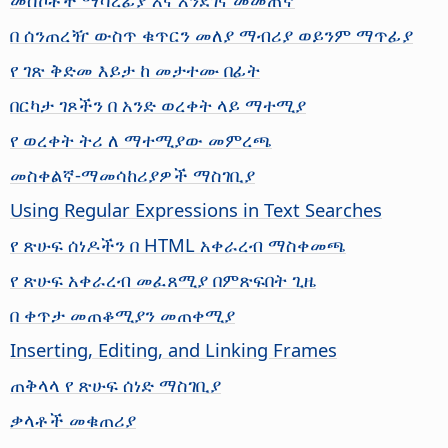
በ ሰንጠረዥ ውስጥ ቁጥርን መለያ ማብሪያ ወይንም ማጥፊያ
የ ገጽ ቅድመ እይታ ከ መታተሙ በፊት
በርካታ ገጾችን በ አንድ ወረቀት ላይ ማተሚያ
የ ወረቀት ትሪ ለ ማተሚያው መምረጫ
መስቀልኛ-ማመሳከሪያዎች ማስገቢያ
Using Regular Expressions in Text Searches
የ ጽሁፍ ሰነዶችን በ HTML አቀራረብ ማስቀመጫ
የ ጽሁፍ አቀራረብ መፈጸሚያ በምጽፍበት ጊዜ
በ ቀጥታ መጠቆሚያን መጠቀሚያ
Inserting, Editing, and Linking Frames
ጠቅላላ የ ጽሁፍ ሰነድ ማስገቢያ
ቃላቶች መቁጠሪያ