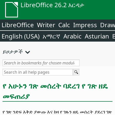
LibreOffice 26.2 እርዳታ
LibreOffice
Writer
Calc
Impress
Dra
English (USA)
አማርኛ
Arabic
Asturian
ይዞታዎች
የ አሁኑን ገጽ መሰረት ባደረገ የ ገጽ ዘዴ
መፍጠሪያ
የ ገጽ ንድፍ እቅድ ያውጡ እና ከዛ የ ገጹን ዘዴ መሰረት ያደረገ ገጽ