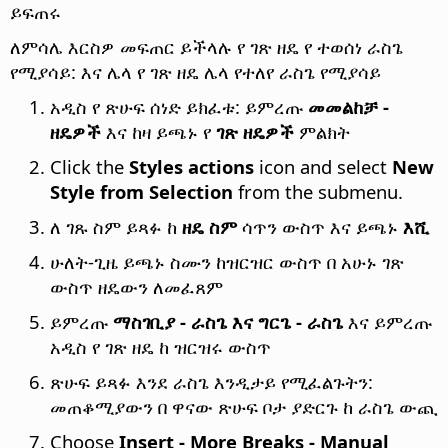
ይፍጠሩ
ለምሳሌ እርስዎ መፍጠር ይችላሉ የ ገጽ ዘዴ የ ተወሰነ ራስጌ
የሚያሳይ: እና ሌላ የ ገጽ ዘዴ ሌላ የተለየ ራስጌ የሚያሳይ
አዲስ የ ጽሁፍ ሰነድ ይክፈቱ: ይምረጡ
መመልከቻ -
ዘዴዎች
እና ከዛ ይጫኑ የ
ገጽ ዘዴዎች
ምልክት
Click the
Styles actions
icon and select
New
Style from Selection
from the submenu.
ለ ገጹ ስም ይጻፉ ከ
ዘዴ ስም
ሳጥን ውስጥ እና ይጫኑ
እሺ
ሁለት-ጊዜ ይጫኑ ስሙን ከዝርዝር ውስጥ በ አሁኑ ገጽ
ውስጥ ዘዴውን ለመፈጸም
ይምረጡ
ማስገቢያ - ራስጌ እና ግርጌ - ራስጌ
እና ይምረጡ
አዲስ የ ገጽ ዘዴ ከ ዝርዝሩ ውስጥ
ጽሁፍ ይጻፉ እንደ ራስጌ እንዲታይ የሚፈልጉትን:
መጠቆሚያውን በ ዋናው ጽሁፍ ቦታ ያድርጉ ከ ራስጌ ውጪ
Choose
Insert - More Breaks - Manual