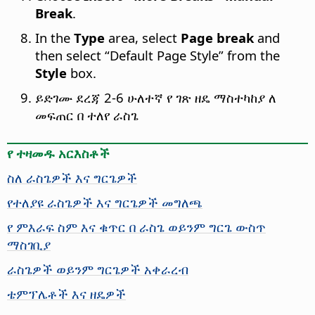
Break
.
In the
Type
area, select
Page break
and
then select “Default Page Style” from the
Style
box.
ይድገሙ ደረጃ 2-6 ሁለተኛ የ ገጽ ዘዴ ማስተካከያ ለ
መፍጠር በ ተለየ ራስጌ
የ ተዛመዱ አርእስቶች
ስለ ራስጌዎች እና ግርጌዎች
የተለያዩ ራስጌዎች እና ግርጌዎች መግለጫ
የ ምእራፍ ስም እና ቁጥር በ ራስጌ ወይንም ግርጌ ውስጥ
ማስገቢያ
ራስጌዎች ወይንም ግርጌዎች አቀራረብ
ቴምፕሌቶች እና ዘዴዎች