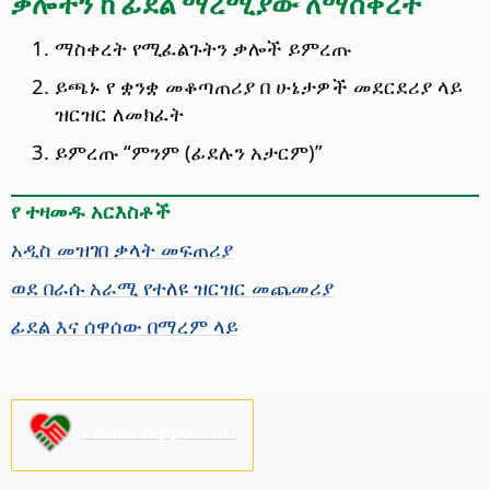
ቃሎችን ከ ፊደል ማረሚያው ለማስቀረት
ማስቀረት የሚፈልጉትን ቃሎች ይምረጡ
ይጫኑ የ ቋንቋ መቆጣጠሪያ በ ሁኔታዎች መደርደሪያ ላይ
ዝርዝር ለመክፈት
ይምረጡ “ምንም (ፊደሉን አታርም)”
የ ተዛመዱ አርእስቶች
አዲስ መዝገበ ቃላት መፍጠሪያ
ወደ በራሱ አራሚ የተለዩ ዝርዝር መጨመሪያ
ፊደል እና ሰዋሰው በማረም ላይ
Please support us!