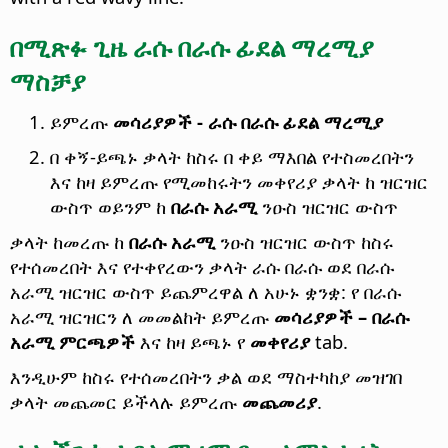
በሚጽፉ ጊዜ ራሱ በራሱ ፊደል ማረሚያ
ማስቻያ
ይምረጡ
መሳሪያዎች - ራሱ በራሱ ፊደል ማረሚያ
በ ቀኝ-ይጫኑ ቃላት ከስሩ በ ቀይ ማእበል የተስመረበትን
እና ከዛ ይምረጡ የሚመከሩትን መቀየሪያ ቃላት ከ ዝርዝር
ውስጥ ወይንም ከ
በራሱ አራሚ
ንዑስ ዝርዝር ውስጥ
ቃላት ከመረጡ ከ
በራሱ አራሚ
ንዑስ ዝርዝር ውስጥ ከስሩ
የተሰመረበት እና የተቀየረውን ቃላት ራሱ በራሱ ወደ በራሱ
አራሚ ዝርዝር ውስጥ ይጨምረዋል ለ አሁኑ ቋንቋ: የ በራሱ
አራሚ ዝርዝርን ለ መመልከት ይምረጡ
መሳሪያዎች – በራሱ
አራሚ ምርጫዎች
እና ከዛ ይጫኑ የ
መቀየሪያ
tab.
እንዲሁም ከስሩ የተሰመረበትን ቃል ወደ ማስተካከያ መዝገበ
ቃላት መጨመር ይችላሉ ይምረጡ
መጨመሪያ
.