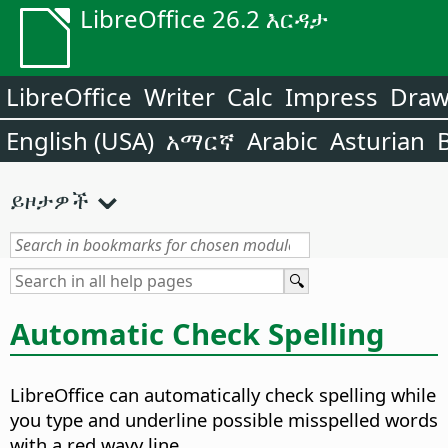
LibreOffice 26.2 እርዳታ
LibreOffice
Writer
Calc
Impress
Dra
English (USA)
አማርኛ
Arabic
Asturian
ይዞታዎች
Automatic Check Spelling
LibreOffice can automatically check spelling while
you type and underline possible misspelled words
with a red wavy line.