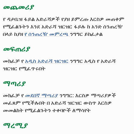
መጨመሪያ
የ ዳታቤዝ ፋይል አድራሻዎች የያዘ ይምረጡ እርስዎ መጠቀም
የሚፈልጉትን እንደ አድራሻ ዝርዝር
ፋይሉ ከ አንድ ሰንጠረዥ
በላይ ከያዘ
የ ሰንጠረዥ መምረጫ
ንግግር ይከፈታል
መፍጠሪያ
መክፈቻ የ
አዲስ አድራሻ ዝርዝር
ንግግር አዲስ የ አድራሻ
ዝርዝር የሚፈጥሩበት
ማጣሪያ
መክፈቻ የ
መደበኛ ማጣሪያ
ንግግር: እርስዎ ማጣሪያዎች
መፈጸም የሚችሉበት በ አድራሻ ዝርዝር ውስጥ እርስዎ
መመልከት የሚፈልጉትን ተቀባዮች ለማሳየት
ማረሚያ