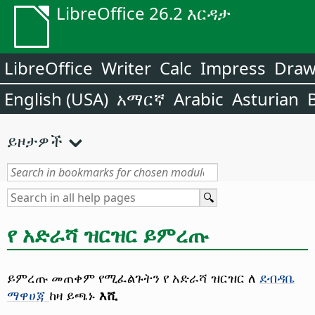
LibreOffice 26.2 እርዳታ
LibreOffice
Writer
Calc
Impress
Dra
English (USA)
አማርኛ
Arabic
Asturian
ይዞታዎች
የ አድራሻ ዝርዝር ይምረጡ
ይምረጡ መጠቀም የሚፈልጉትን የ አድራሻ ዝርዝር ለ
ደብዳቤ
ማዋሀጃ
ከዛ ይጫኑ
እሺ