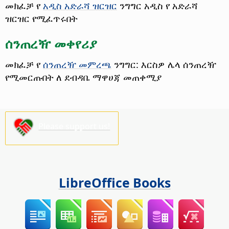
መክፈቻ የ
አዲስ አድራሻ ዝርዝር
ንግግር አዲስ የ አድራሻ
ዝርዝር የሚፈጥሩበት
ሰንጠረዥ መቀየሪያ
መክፈቻ የ
ሰንጠረዥ መምረጫ
ንግግር: እርስዎ ሌላ ሰንጠረዥ
የሚመርጡበት ለ ደብዳቤ ማዋሀጃ መጠቀሚያ
Please support us!
LibreOffice Books