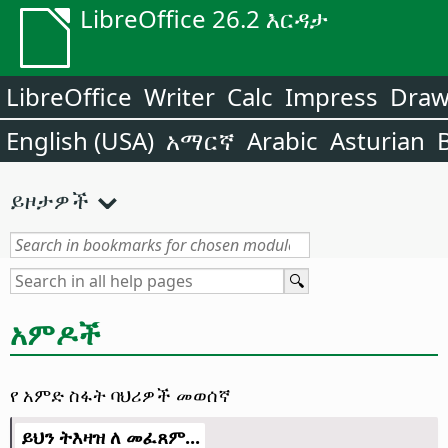
LibreOffice 26.2 እርዳታ
LibreOffice
Writer
Calc
Impress
Dra
English (USA)
አማርኛ
Arabic
Asturian
ይዞታዎች
አምዶች
የ አምድ ስፋት ባህሪዎች መወሰኛ
ይህን ትእዛዝ ለ መፈጸም...