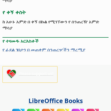
ማሳያ
የ ቀኝ ቀስት
ከ አሁኑ አምድ በ ቀኝ በኩል የሚገኘውን የ ሰንጠረዥ አምድ
ማሳያ
የ ተዛመዱ አርእስቶች
የ ፊደል ገበታን በ መጠቀም ሰንጠረዦችን ማረሚያ
Please support us!
LibreOffice Books