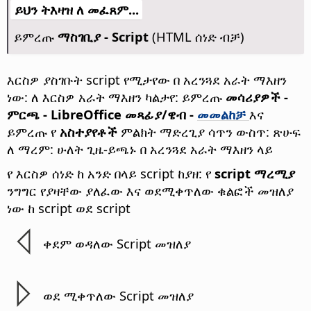
ይህን ትእዛዝ ለ መፈጸም...
ይምረጡ
ማስገቢያ - Script
(HTML ሰነድ ብቻ)
እርስዎ ያስገቡት script የሚታየው በ አረንጓደ አራት ማእዘን
ነው: ለ እርስዎ አራት ማእዘን ካልታየ: ይምረጡ
መሳሪያዎች -
ምርጫ
- LibreOffice መጻፊያ/ዌብ -
መመልከቻ
እና
ይምረጡ የ
አስተያየቶች
ምልክት ማድረጊያ ሳጥን ውስጥ: ጽሁፍ
ለ ማረም: ሁለት ጊዜ-ይጫኑ በ አረንጓደ አራት ማእዘን ላይ
የ እርስዎ ሰነድ ከ አንድ በላይ script ከያዘ: የ
script ማረሚያ
ንግግር የያዛቸው ያለፈው እና ወደሚቀጥለው ቁልፎች መዝለያ
ነው ከ script ወደ script
ቀደም ወዳለው Script መዝለያ
ወደ ሚቀጥለው Script መዝለያ