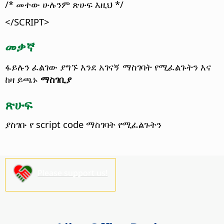
/* መተው ሁሉንም ጽሁፍ እዚህ */
</SCRIPT>
መቃኛ
ፋይሉን ፈልገው ያግኙ እንደ አገናኝ ማስገባት የሚፈልጉትን እና
ከዛ ይጫኑ
ማስገቢያ
ጽሁፍ
ያስገቡ የ script code ማስገባት የሚፈልጉትን
Please support us!