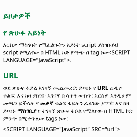
ይዞታዎች
የ ጽሁፉ አይነት
እርስዎ ማስገባት የሚፈልጉትን አይነት script ያስገቡ
ይህ
script የሚለየው በ HTML ኮድ ምንጭ በ tag ነው<SCRIPT
LANGUAGE="JavaScript">.
URL
ወደ ጽሁፍ ፋይል አገናኝ መጨመሪያ: ይጫኑ የ
URL
ሬዲዮ
ቁልፍ: እና ከዛ ያስገቡ አገናኝ በ ሳጥን ውስጥ: እርስዎ እንዲሁም
መጫን ይችላሉ የ
መቃኛ
ቁልፍ ፋይሉን ፈልገው ያግኙ: እና ከዛ
ይጫኑ
ማስገቢያ
የ ተገናኘ ጽሁፍ ፋይል የሚለየው በ HTML ኮድ
ምንጭ በሚቀጥለው tags ነው:
<SCRIPT LANGUAGE="JavaScript" SRC="url">