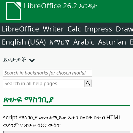
LibreOffice 26.2 እርዳታ
LibreOffice
Writer
Calc
Impress
Dra
English (USA)
አማርኛ
Arabic
Asturian
ይዞታዎች
ጽሁፍ ማስገቢያ
script ማስገቢያ መጠቆሚያው አሁን ባለበት ቦታ በ HTML
ወይንም የ ጽሁፍ ሰነድ ውስጥ