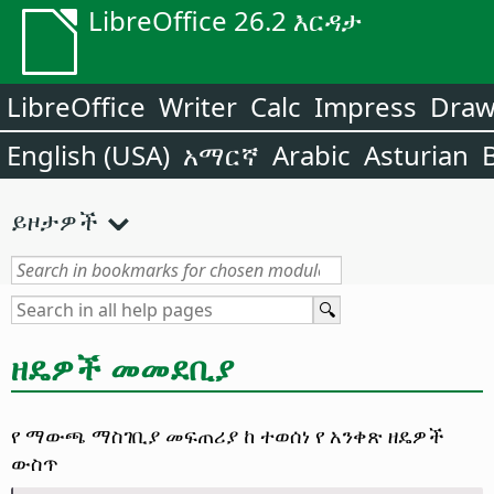
LibreOffice 26.2 እርዳታ
LibreOffice
Writer
Calc
Impress
Dra
English (USA)
አማርኛ
Arabic
Asturian
ይዞታዎች
ዘዴዎች መመደቢያ
የ ማውጫ ማስገቢያ መፍጠሪያ ከ ተወሰነ የ አንቀጽ ዘዴዎች
ውስጥ