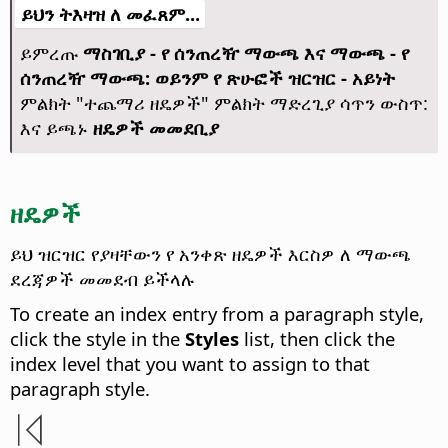
ይህን ትእዛዝ ለ መፈጸም...
ይምረጡ
ማስገቢያ - የ ሰንጠረዥ ማውጫ እና ማውጫ - የ
ሰንጠረዥ ማውጫ: ወይንም የ ጽሁፎች ዝርዝር - አይነት
ምልክት "ተጨማሪ ዘዴዎች" ምልክት ማድረጊያ ሳጥን ውስጥ:
እና ይጫኑ
ዘዴዎች መመደቢያ
ዘዴዎች
ይህ ዝርዝር የያዛቸውን የ አንቀጽ ዘዴዎች እርስዎ ለ ማውጫ
ደረጃዎች መመደብ ይችላሉ
To create an index entry from a paragraph style,
click the style in the
Styles
list, then click the
index level that you want to assign to that
paragraph style.