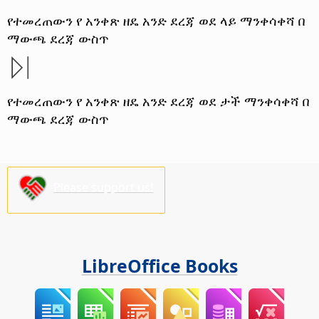
የተመረጠውን የ አንቀጽ ዘዴ አንድ ደረጃ ወደ ላይ ማንቀሳቀሻ በ
ማውጫ ደረጃ ውስጥ
የተመረጠውን የ አንቀጽ ዘዴ አንድ ደረጃ ወደ ታች ማንቀሳቀሻ በ
ማውጫ ደረጃ ውስጥ
Please support us!
LibreOffice Books