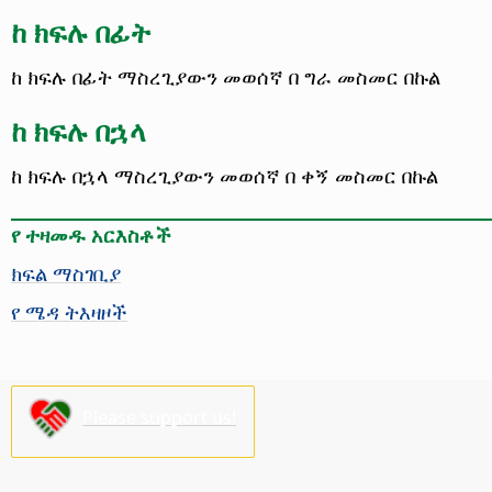
ከ ክፍሉ በፊት
ከ ክፍሉ በፊት ማስረጊያውን መወሰኛ በ ግራ መስመር በኩል
ከ ክፍሉ በኋላ
ከ ክፍሉ በኋላ ማስረጊያውን መወሰኛ በ ቀኝ መስመር በኩል
የ ተዛመዱ አርእስቶች
ክፍል ማስገቢያ
የ ሜዳ ትእዛዞች
Please support us!