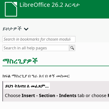
LibreOffice 26.2 እርዳታ
ይዞታዎች
ማስረጊያዎች
ክፍል ማስረጊያ በ ግራ እና በ ቀኝ መስመር
ይህን ትእዛዝ ለ መፈጸም...
Choose
Insert - Section - Indents
tab or choose