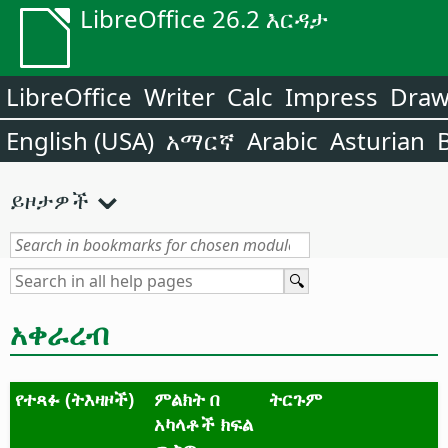
LibreOffice 26.2 እርዳታ
LibreOffice
Writer
Calc
Impress
Dra
English (USA)
አማርኛ
Arabic
Asturian
ይዞታዎች
አቀራረብ
የተጻፉ (ትእዛዞች)
ምልክት በ
ትርጉም
አካላቶች ክፍል