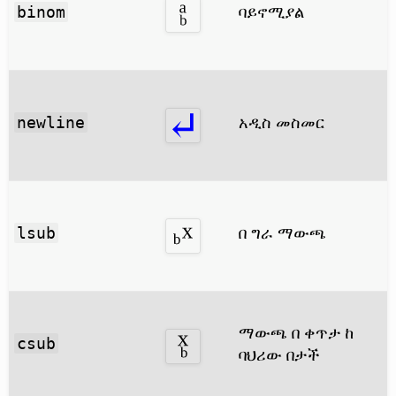
ባይኖሚያል
binom
አዲስ መስመር
newline
በ ግራ ማውጫ
lsub
ማውጫ በ ቀጥታ ከ
csub
ባህሪው በታች