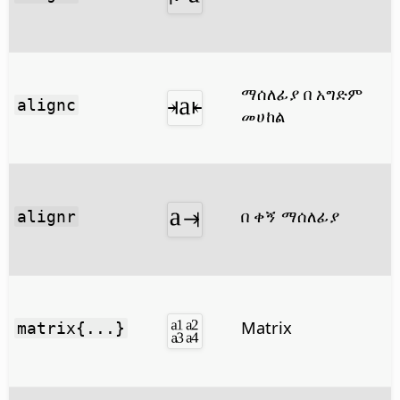
ማሰለፊያ በ አግድም
alignc
መሀከል
በ ቀኝ ማሰለፊያ
alignr
Matrix
matrix{...}