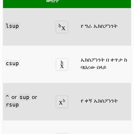
ውስጥ
የ ግራ ኤክስፖነንት
lsup
ኤክስፖነንት በ ቀጥታ ከ
csup
ባህሪው በላይ
or
or
^
sup
የ ቀኝ ኤክስፖነንት
rsup