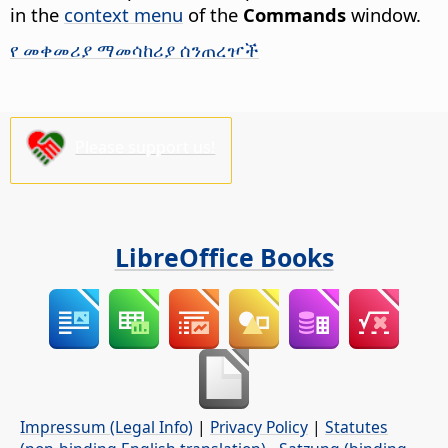
in the
context menu
of the
Commands
window.
የ መቀመሪያ ማመሳከሪያ ሰንጠረዦች
Please support us!
LibreOffice Books
Impressum (Legal Info)
|
Privacy Policy
|
Statutes