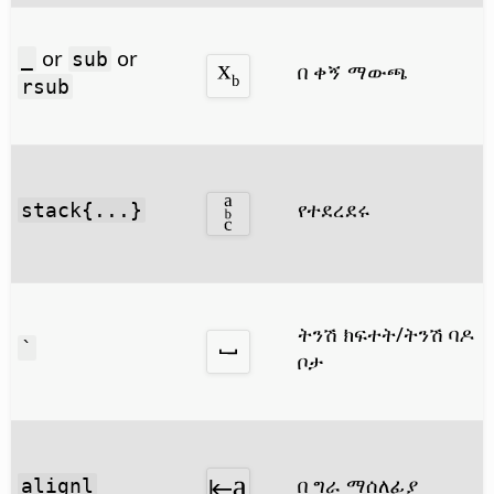
or
or
_
sub
በ ቀኝ ማውጫ
rsub
የተደረደሩ
stack{...}
ትንሽ ክፍተት/ትንሽ ባዶ
`
ቦታ
በ ግራ ማሰለፊያ
alignl