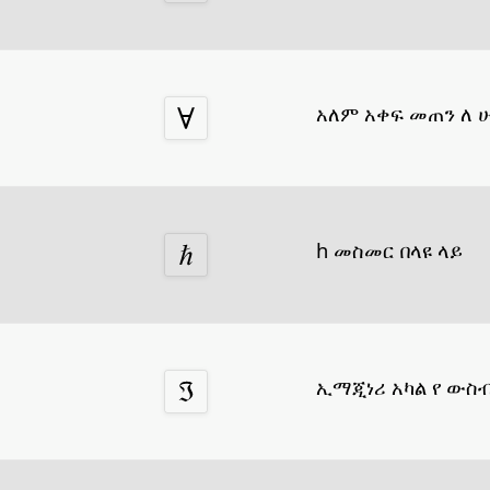
አለም አቀፍ መጠን ለ 
h መስመር በላዩ ላይ
ኢማጂነሪ አካል የ ውስ