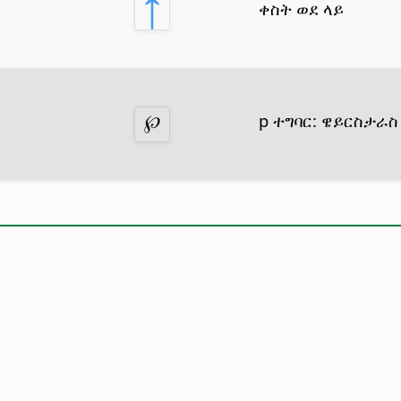
ቀስት ወደ ላይ
p ተግባር: ዌይርስታራስ