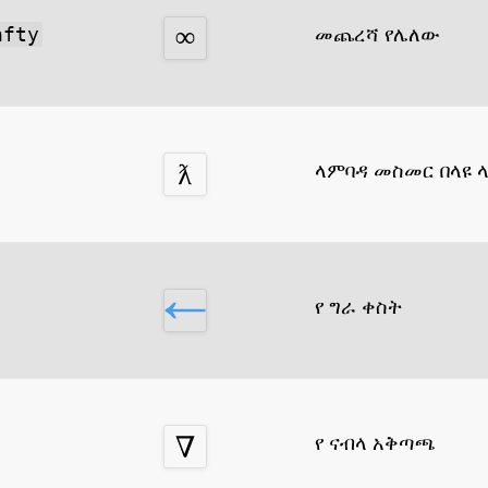
መጨረሻ የሌለው
nfty
ላምባዳ መስመር በላዩ 
የ ግራ ቀስት
የ ናብላ አቅጣጫ