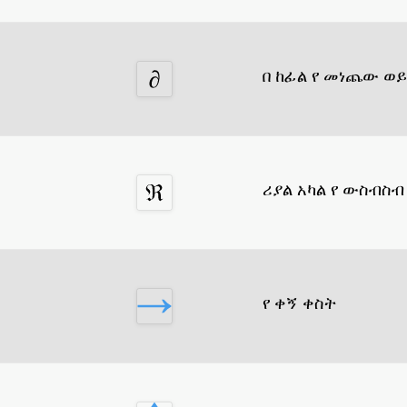
በ ከፊል የ መነጨው ወ
ሪያል አካል የ ውስብስብ
የ ቀኝ ቀስት