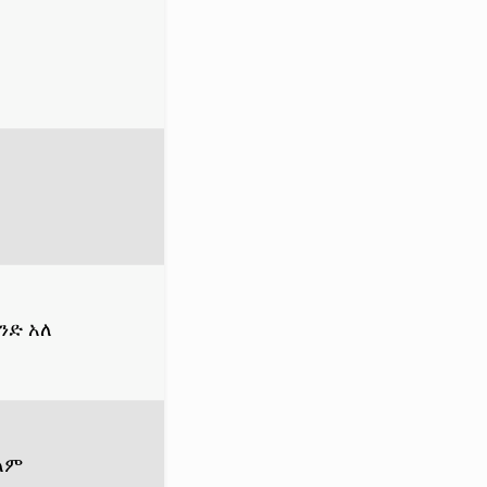
ንድ አለ
ለም