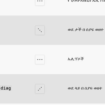
ወደ ታች በ ሰያፍ ወዘተ
ኤሊፕሶች
ወደ ላይ በ ሰያፍ ወዘተ
sdiag