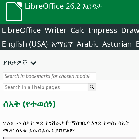
LibreOffice 26.2 እርዳታ
LibreOffice
Writer
Calc
Impress
Dra
English (USA)
አማርኛ
Arabic
Asturian
ይዞታዎች
ሰአት (የተወሰነ)
የ አሁኑን ሰአት ወደ ተንሸራታች ማስገቢያ እንደ ተወሰነ ሰአት
ሜዳ: ሰአቱ ራሱ በራሱ አይሻሻልም