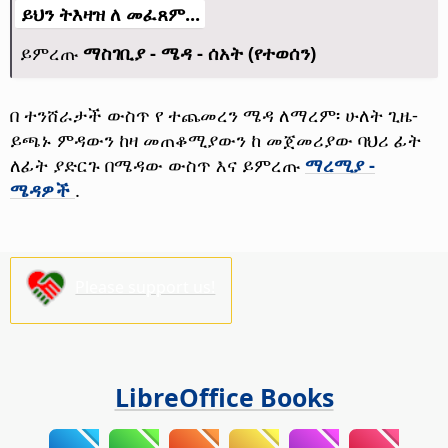
ይህን ትእዛዝ ለ መፈጸም...
ይምረጡ
ማስገቢያ - ሜዳ - ሰአት (የተወሰን)
በ ተንሸራታች ውስጥ የ ተጨመረን ሜዳ ለማረም፡ ሁለት ጊዜ-
ይጫኑ ምዳውን ከዛ መጠቆሚያውን ከ መጀመሪያው ባህሪ ፊት
ለፊት ያድርጉ በሜዳው ውስጥ እና ይምረጡ
ማረሚያ -
ሜዳዎች
.
Please support us!
LibreOffice Books